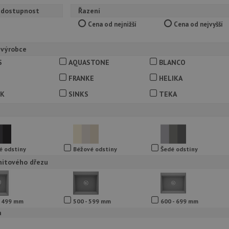
 dostupnost
Řazení
Cena od nejnižší
Cena od nejvyšší
 výrobce
S
AQUASTONE
BLANCO
I
FRANKE
HELIKA
CK
SINKS
TEKA
é odstíny
Béžové odstíny
Šedé odstíny
nitového dřezu
- 499 mm
500 - 599 mm
600 - 699 mm
a