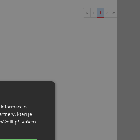
1
 Informace o
tnery, kteří je
máždili při vašem