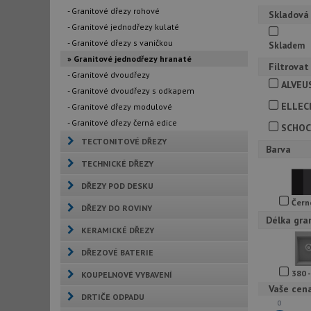
- Granitové dřezy rohové
Skladová
- Granitové jednodřezy kulaté
- Granitové dřezy s vaničkou
Skladem
» Granitové jednodřezy hranaté
Filtrovat
- Granitové dvoudřezy
ALVEU
- Granitové dvoudřezy s odkapem
ELLEC
- Granitové dřezy modulové
- Granitové dřezy černá edice
SCHO
TECTONITOVÉ DŘEZY
Barva
TECHNICKÉ DŘEZY
DŘEZY POD DESKU
Čern
DŘEZY DO ROVINY
Délka gra
KERAMICKÉ DŘEZY
DŘEZOVÉ BATERIE
380 
KOUPELNOVÉ VYBAVENÍ
Vaše cen
DRTIČE ODPADU
0