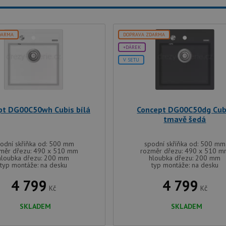
DARMA
DOPRAVA ZDARMA
+DÁREK
V SETU
pt DG00C50wh Cubis bílá
Concept DG00C50dg Cub
tmavě šedá
odní skříňka od: 500 mm
spodní skříňka od: 500 mm
měr dřezu: 490 x 510 mm
rozměr dřezu: 490 x 510 
hloubka dřezu: 200 mm
hloubka dřezu: 200 mm
typ montáže: na desku
typ montáže: na desku
4 799
4 799
Kč
Kč
SKLADEM
SKLADEM