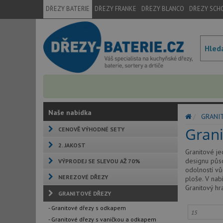
DŘEZY BATERIE
DŘEZY FRANKE
DŘEZY BLANCO
DŘEZY SCH
Naše nabídka
GRANI
Gran
CENOVĚ VÝHODNÉ SETY
2. JAKOST
Granitové je
designu půso
VÝPRODEJ SE SLEVOU AŽ 70%
odolností vů
NEREZOVÉ DŘEZY
ploše. V nab
Granitový hr
GRANITOVÉ DŘEZY
- Granitové dřezy s odkapem
- Granitové dřezy s vaničkou a odkapem