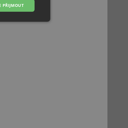
E PŘIJMOUT
Nezařazené
soubory
řazené soubory
 správa účtu. Webové
ci zařízení, která
používání a zlepšila
použití CORS po
 cookie lepivosti