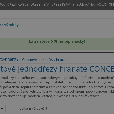
OCK
DŘEZY ALVEUS
DŘEZY TEKA
DŘEZY PYRAMIS
BLUE WATER
AQUASTON
Extra sleva 5 % na top značky!
TOVÉ DŘEZY
Granitové jednodřezy hranaté
itové jednodřezy hranaté CONC
dnodřezy hranatého tvaru jsou stylovým a praktickým řešením pro moderní 
bí elegantně a zároveň nabízejí dostatek prostoru pro pohodlné mytí nádob
či poškrábání, teplu i nárazům a zároveň se snadno udržuje v čistotě. Hranat
ídce najdete různé velikosti, barvy i varianty s odkapem nebo vaničkou, t
anatý dřez spojuje moderní vzhled, funkčnost a dlouhou životnost.
Celkem výrobků
3