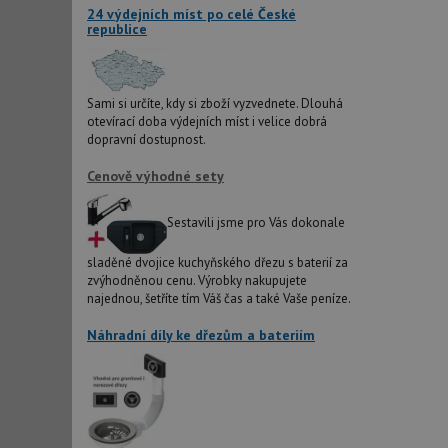
24 výdejních míst po celé České
republice
sid
Sami si určíte, kdy si zboží vyzvednete. Dlouhá
test_cookie
otevírací doba výdejních míst i velice dobrá
dopravní dostupnost.
YSC
Cenově výhodné sety
_gcl_au
Sestavili jsme pro Vás dokonale
sladěné dvojice kuchyňského dřezu s baterií za
zvýhodněnou cenu. Výrobky nakupujete
__Secure-ROLLOU
najednou, šetříte tím Váš čas a také Vaše peníze.
VISITOR_INFO1_LIV
Náhradní díly ke dřezům a bateriím