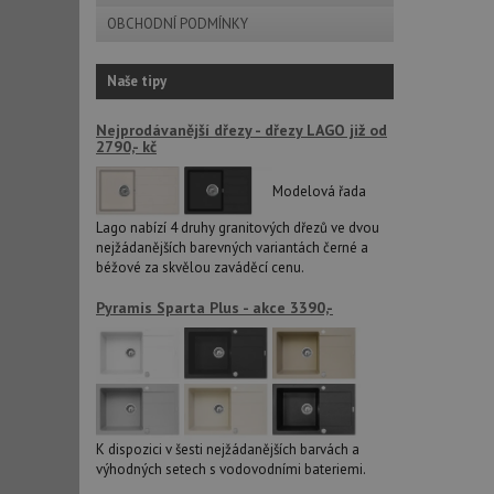
OBCHODNÍ PODMÍNKY
sid
Naše tipy
CookieScriptConse
Nejprodávanější dřezy - dřezy LAGO již od
2790,- kč
AUTORIZACE
Modelová řada
Lago nabízí 4 druhy granitových dřezů ve dvou
nejžádanějších barevných variantách černé a
béžové za skvělou zaváděcí cenu.
Název
Pyramis Sparta Plus - akce 3390,-
Název
_ga
VISITOR_PRIVACY_
_ga_9T91YFLEPX
K dispozici v šesti nejžádanějších barvách a
__Secure-YNID
výhodných setech s vodovodními bateriemi.
IDE