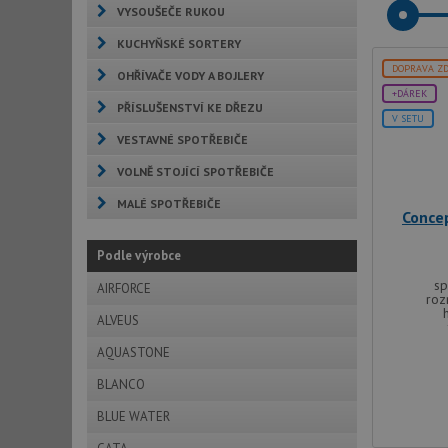
VYSOUŠEČE RUKOU
KUCHYŇSKÉ SORTERY
DOPRAVA Z
OHŘÍVAČE VODY A BOJLERY
+DÁREK
PŘÍSLUŠENSTVÍ KE DŘEZU
V SETU
VESTAVNÉ SPOTŘEBIČE
VOLNĚ STOJÍCÍ SPOTŘEBIČE
MALÉ SPOTŘEBIČE
Conce
Podle výrobce
sp
AIRFORCE
roz
ALVEUS
AQUASTONE
BLANCO
BLUE WATER