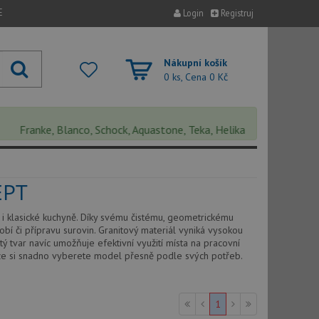
E
Login
Registruj
Nákupní košík
0 ks, Cena
0 Kč
Franke, Blanco, Schock, Aquastone, Teka, Helika, Deante, Sinks, Pyr
EPT
i klasické kuchyně. Díky svému čistému, geometrickému
í či přípravu surovin. Granitový materiál vyniká vysokou
ý tvar navíc umožňuje efektivní využití místa na pracovní
akže si snadno vyberete model přesně podle svých potřeb.
1