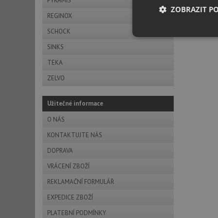
PYRAMIS
ZOBRAZIT P
REGINOX
SCHOCK
Nezbytně nutn
soubory
SINKS
TEKA
ZELVO
Užitečné informace
Nezbytně nutn
O NÁS
Nezbytně nutné soubo
KONTAKTUJTE NÁS
stránky nelze bez ne
DOPRAVA
Název
VRÁCENÍ ZBOŽÍ
udid
REKLAMAČNÍ FORMULÁŘ
EXPEDICE ZBOŽÍ
AWSALBCORS
PLATEBNÍ PODMÍNKY