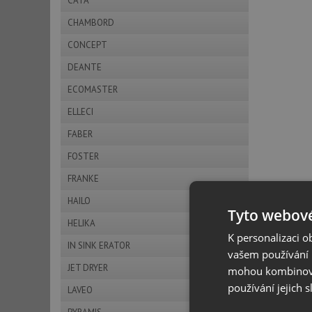
CATA
CHAMBORD
CONCEPT
DEANTE
ECOMASTER
ELLECI
FABER
FOSTER
FRANKE
HAILO
Tyto webové
HELIKA
K personalizaci 
IN SINK ERATOR
vašem používání n
JET DRYER
mohou kombinovat
používání jejich 
LAVEO