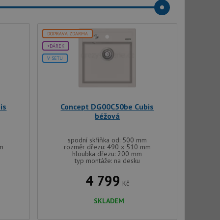
DOPRAVA ZDARMA
+DÁREK
V SETU
is
Concept DG00C50be Cubis
béžová
spodní skříňka od: 500 mm
mm
rozměr dřezu: 490 x 510 mm
hloubka dřezu: 200 mm
typ montáže: na desku
4 799
Kč
SKLADEM