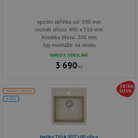
spodní skříňka od: 500 mm
rozměr dřezu: 490 x 510 mm
hloubka dřezu: 200 mm
typ montáže: na desku
IHNED K ODESLÁNÍ
3 690
Kč
DOPRAVA ZDARMA
V SETU
Helika TESA SQT100 silica