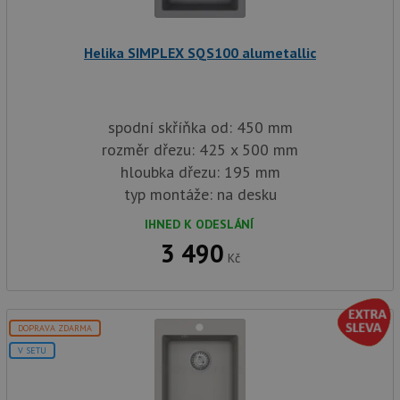
in
baterie.cz
1
cookie používá
tom
měsíc
Google Analytics
ko
k zachování
uži
stavu relace.
Helika SIMPLEX SQS100 alumetallic
we
a j
rek
ko
uži
vid
spodní skříňka od: 450 mm
ná
uv
rozměr dřezu: 425 x 500 mm
we
hloubka dřezu: 195 mm
sid
.seznam.cz
4 týdny 2
Tot
dny
bě
typ montáže: na desku
so
ale
IHNED K ODESLÁNÍ
nal
so
3 490
rel
Kč
pr
pou
spr
rel
test_cookie
15 minut
Te
Google LLC
DOPRAVA ZDARMA
co
.doubleclick.net
V SETU
na
sp
Do
(kt