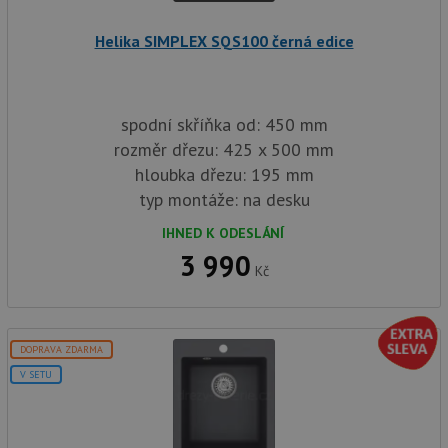
služba
baterie.cz
Script
zapam
Helika SIMPLEX SQS100 černá edice
předvo
souhla
soubor
návště
nutné,
banner
spodní skříňka od: 450 mm
Cookie
rozměr dřezu: 425 x 500 mm
Script
fungov
hloubka dřezu: 195 mm
správn
typ montáže: na desku
AUTORIZACE
www.drezy-
Zavřením
baterie.cz
prohlížeče
IHNED K ODESLÁNÍ
3 990
Kč
Poskytovatel
Název
Vyprší
Popis
DOPRAVA ZDARMA
/
Doména
Poskytovatel
/
V SETU
Název
Vyprší
Po
_ga
1 rok
Tento název
Google LLC
Doména
1
souboru cookie
.drezy-
měsíc
je spojen s
baterie.cz
VISITOR_PRIVACY_METADATA
6 měsíců
Te
YouTube
Google
coo
.youtube.com
Universal
uk