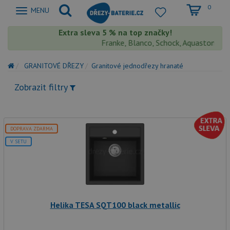
0
Zobrazit
MENU
nabidku
Extra sleva 5 % na top značky!
Franke, Blanco, Schock, Aquastone, Teka
GRANITOVÉ DŘEZY
Granitové jednodřezy hranaté
Zobrazit filtry
DOPRAVA ZDARMA
V SETU
Helika TESA SQT100 black metallic