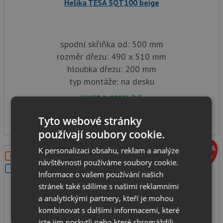
Helika TESA SQT100 beige
spodní skříňka od: 500 mm
rozměr dřezu: 490 x 510 mm
hloubka dřezu: 200 mm
typ montáže: na desku
IHNED K ODESLÁNÍ
3 690
Kč
Tyto webové stránky
používají soubory cookie.
K personalizaci obsahu, reklam a analýze
DOPRAVA ZDARMA
návštěvnosti používáme soubory cookie.
V SETU
Informace o vašem používání našich
stránek také sdílíme s našimi reklamními
a analytickými partnery, kteří je mohou
kombinovat s dalšími informacemi, které
jste jim poskytli nebo které shromáždili