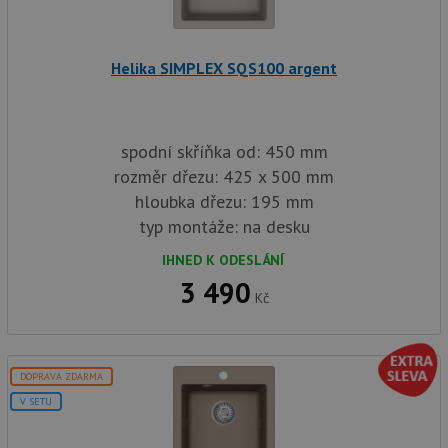
sp
Goo
zji
pro
ná
Helika SIMPLEX SQS100 argent
we
po
so
YSC
Zavřením
Te
Google LLC
prohlížeče
co
.youtube.com
spodní skříňka od: 450 mm
na
Yo
rozměr dřezu: 425 x 500 mm
sl
hloubka dřezu: 195 mm
zo
vlo
typ montáže: na desku
_gcl_au
3 měsíce
Te
Google LLC
co
.drezy-
IHNED K ODESLÁNÍ
na
baterie.cz
3 490
sp
Kč
Dou
pr
in
tom
ko
uži
DOPRAVA ZDARMA
we
a j
V SETU
rek
ko
uži