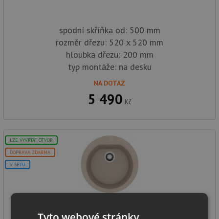
spodní skříňka od: 500 mm
rozměr dřezu: 520 x 520 mm
hloubka dřezu: 200 mm
typ montáže: na desku
NA DOTAZ
5 490
Kč
LZE VYVRTAT OTVOR
DOPRAVA ZDARMA
V SETU
Alveus CADIT 100 QC ivory A20
Tyto webové stránky