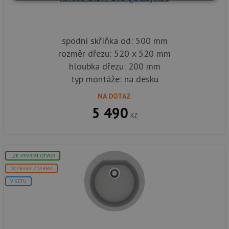
Nezbytně
Výkonové
Soubory
nutné
soubory
cílení
soubory
spodní skříňka od: 500 mm
rozměr dřezu: 520 x 520 mm
Funkční soubory
Nezařazené
hloubka dřezu: 200 mm
soubory
typ montáže: na desku
NA DOTAZ
5 490
Kč
Nezbytně nutné soubory
Výkonové soubory
Soubory cílení
Funkční soubory
LZE VYVRTAT OTVOR
Nezařazené soubory
DOPRAVA ZDARMA
V SETU
Nezbytně nutné soubory cookie umožňují základní
funkce webových stránek, jako je přihlášení
uživatele a správa účtu. Webové stránky nelze bez
nezbytně nutných souborů cookie správně používat.
Poskytovatel
/