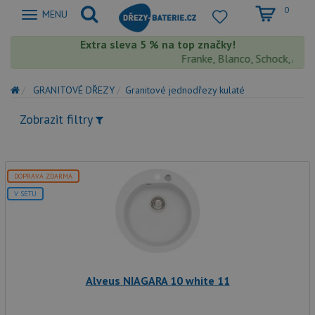
0
Zobrazit
MENU
nabidku
Extra sleva 5 % na top značky!
Franke, Blanco, Schock, Aquas
GRANITOVÉ DŘEZY
Granitové jednodřezy kulaté
Zobrazit filtry
DOPRAVA ZDARMA
V SETU
Alveus NIAGARA 10 white 11