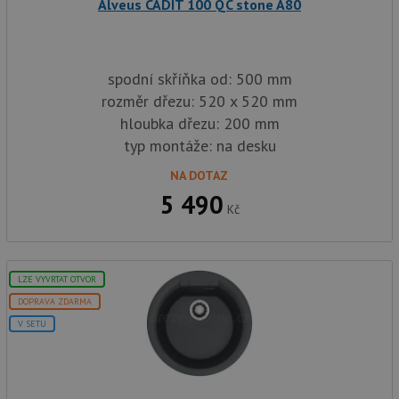
Název
Vyprší
Popis
Alveus CADIT 100 QC stone A80
Doména
udid
.drezy-baterie.cz
4 týdny 2
Tento 
dny
použív
jedine
identif
spodní skříňka od: 500 mm
zařízen
mají př
rozměr dřezu: 520 x 520 mm
webové
hloubka dřezu: 200 mm
aby sl
použív
typ montáže: na desku
zlepšil
uživat
zkušen
NA DOTAZ
5 490
AWSALBCORS
1 týden
Pro po
Amazon.com Inc.
Kč
podpo
widget-
lepivos
mediator.zopim.com
případ
CORS 
aktuali
Chrom
LZE VYVRTAT OTVOR
vytvář
zásadách ochrany soukromí společnosti Google
soubor
DOPRAVA ZDARMA
lepivos
každou
V SETU
funkcí 
založe
trvání
AWSA
(ALB).