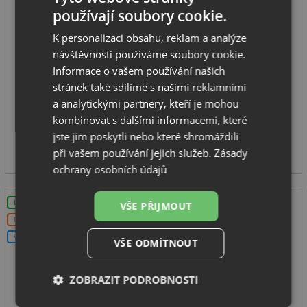
používají soubory cookie.
K personalizaci obsahu, reklam a analýze
spodní skříňka od: 500 mm
návštěvnosti používáme soubory cookie.
rozměr dřezu: 520 x 520 mm
Informace o vašem používání našich
hloubka dřezu: 200 mm
stránek také sdílíme s našimi reklamními
typ montáže: na desku
a analytickými partnery, kteří je mohou
kombinovat s dalšími informacemi, které
NA DOTAZ
jste jim poskytli nebo které shromáždili
5 490
Kč
při vašem používání jejich služeb.
Zásady
ochrany osobních údajů
LZE VYVRTAT OTVOR
VŠE PŘIJMOUT
DOPRAVA ZDARMA
V SETU
VŠE ODMÍTNOUT
ZOBRAZIT PODROBNOSTI
Alveus CADIT 100 QC clay A50