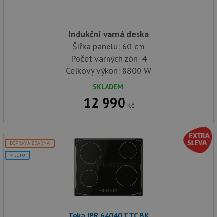
Indukční varná deska
Šířka panelu: 60 cm
Počet varných zón: 4
Celkový výkon: 8800 W
SKLADEM
12 990
Kč
DOPRAVA ZDARMA
V SETU
Teka IBR 64040 TTC BK