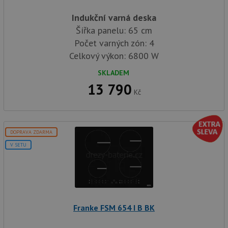
Indukční varná deska
Šířka panelu: 65 cm
Počet varných zón: 4
Celkový výkon: 6800 W
SKLADEM
13 790
Kč
DOPRAVA ZDARMA
V SETU
Franke FSM 654 I B BK