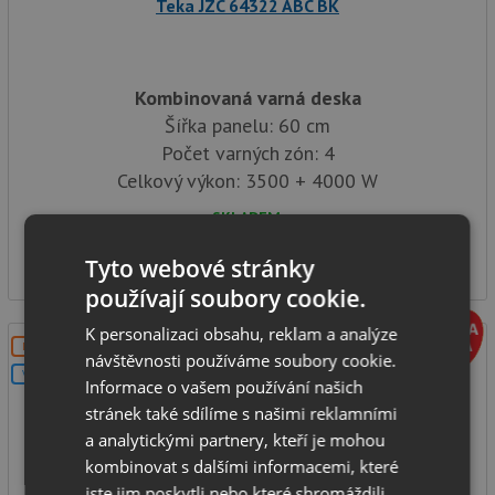
Teka JZC 64322 ABC BK
Kombinovaná varná deska
Šířka panelu: 60 cm
Počet varných zón: 4
Celkový výkon: 3500 + 4000 W
SKLADEM
12 990
Kč
Tyto webové stránky
používají soubory cookie.
K personalizaci obsahu, reklam a analýze
DOPRAVA ZDARMA
návštěvnosti používáme soubory cookie.
V SETU
Informace o vašem používání našich
stránek také sdílíme s našimi reklamními
a analytickými partnery, kteří je mohou
kombinovat s dalšími informacemi, které
jste jim poskytli nebo které shromáždili