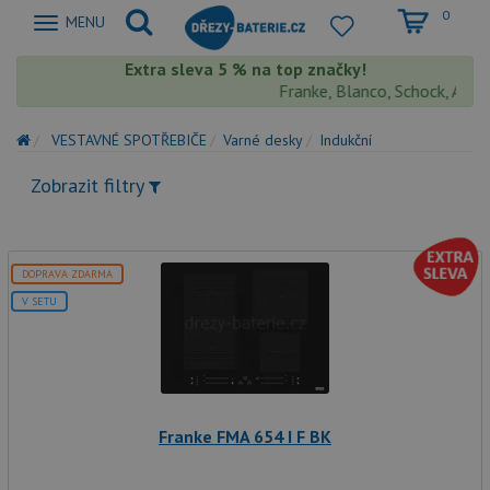
0
Zobrazit
MENU
nabidku
Extra sleva 5 % na top značky!
Franke, Blanco, Schock, Aquast
VESTAVNÉ SPOTŘEBIČE
Varné desky
Indukční
Zobrazit filtry
DOPRAVA ZDARMA
V SETU
Franke FMA 654 I F BK