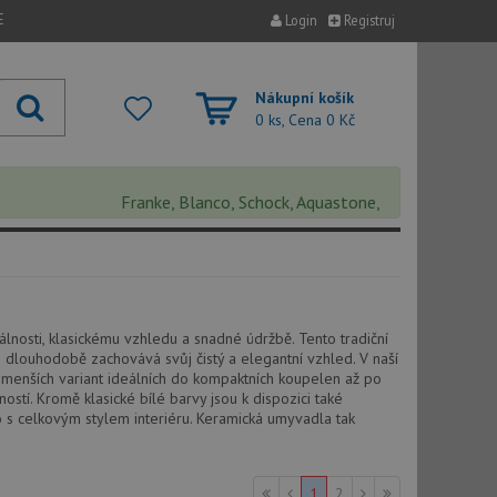
E
Login
Registruj
Nákupní košík
0 ks, Cena
0 Kč
Franke, Blanco, Schock, Aquastone, Teka, Helika, Deante
álnosti, klasickému vzhledu a snadné údržbě. Tento tradiční
si dlouhodobě zachovává svůj čistý a elegantní vzhled. V naší
d menších variant ideálních do kompaktních koupelen až po
stí. Kromě klasické bílé barvy jsou k dispozici také
 s celkovým stylem interiéru. Keramická umyvadla tak
1
2