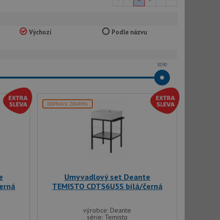
Výchozí
Podle názvu
8190
DOPRAVA ZDARMA
e
Umyvadlový set Deante
erná
TEMISTO CDTS6U5S bílá/černá
výrobce: Deante
série: Temisto