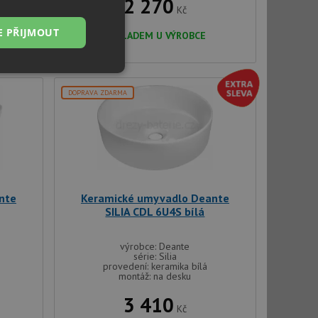
2 270
Kč
E PŘIJMOUT
SKLADEM U VÝROBCE
Nezařazené
soubory
DOPRAVA ZDARMA
řazené soubory
nte
Keramické umyvadlo Deante
SILIA CDL 6U4S bílá
 správa účtu. Webové
výrobce: Deante
série: Silia
provedení: keramika bílá
montáž: na desku
ci zařízení, která
používání a zlepšila
3 410
Kč
použití CORS po