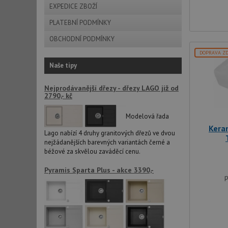
EXPEDICE ZBOŽÍ
PLATEBNÍ PODMÍNKY
sid
OBCHODNÍ PODMÍNKY
DOPRAVA Z
Naše tipy
CookieScriptConse
Nejprodávanější dřezy - dřezy LAGO již od
2790,- kč
AUTORIZACE
Modelová řada
Kera
Lago nabízí 4 druhy granitových dřezů ve dvou
nejžádanějších barevných variantách černé a
Název
béžové za skvělou zaváděcí cenu.
Název
Pyramis Sparta Plus - akce 3390,-
_ga
p
VISITOR_PRIVACY_
_ga_9T91YFLEPX
__Secure-YNID