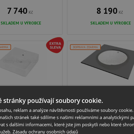
7 740
8 190
Kč
Kč
SKLADEM U VÝROBCE
SKLADEM U VÝROBCE
DARMA
DOPRAVA ZDARMA
mické umyvadlo Deante
Keramické umyvadlo Dea
MISTO CDT 6U5S bílá
ALPINIA CGA 6U3U bílá
 stránky používají soubory cookie.
obsahu, reklam a analýze návštěvnosti používáme soubory cookie.
výrobce: Deante
výrobce: Deante
série: Temisto
série: Alpinia
ašich stránek také sdílíme s našimi reklamními a analytickými par
rovedení: keramika bílá
provedení: keramika bílá
 s dalšími informacemi, které jste jim poskytli nebo které shro
ontáž: na desku, na zeď
montáž: pod desku
služeb.
Zásady ochrany osobních údajů