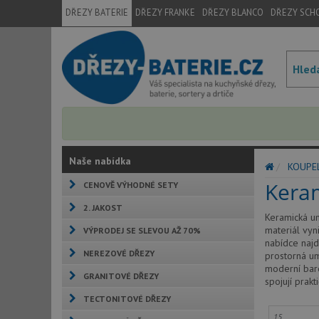
DŘEZY BATERIE
DŘEZY FRANKE
DŘEZY BLANCO
DŘEZY SCH
Naše nabídka
KOUPE
Kera
CENOVĚ VÝHODNÉ SETY
2. JAKOST
Keramická um
materiál vyn
VÝPRODEJ SE SLEVOU AŽ 70%
nabídce najd
NEREZOVÉ DŘEZY
prostorná um
moderní bare
GRANITOVÉ DŘEZY
spojují prak
TECTONITOVÉ DŘEZY