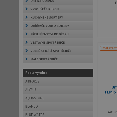
DRTIČE ODPADU
p
VYSOUŠEČE RUKOU
KUCHYŇSKÉ SORTERY
OHŘÍVAČE VODY A BOJLERY
PŘÍSLUŠENSTVÍ KE DŘEZU
VESTAVNÉ SPOTŘEBIČE
DOPRAVA Z
VOLNĚ STOJÍCÍ SPOTŘEBIČE
MALÉ SPOTŘEBIČE
Podle výrobce
AIRFORCE
Um
ALVEUS
TEMIS
AQUASTONE
BLANCO
set: 
BLUE WATER