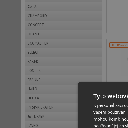
CATA
CHAMBORD
CONCEPT
DEANTE
ECOMASTER
DOPRAVA Z
ELLECI
FABER
FOSTER
FRANKE
Kera
HAILO
TE
Tyto webové
HELIKA
K personalizaci 
IN SINK ERATOR
vašem používání n
p
JET DRYER
mohou kombinovat
m
používání jejich 
LAVEO