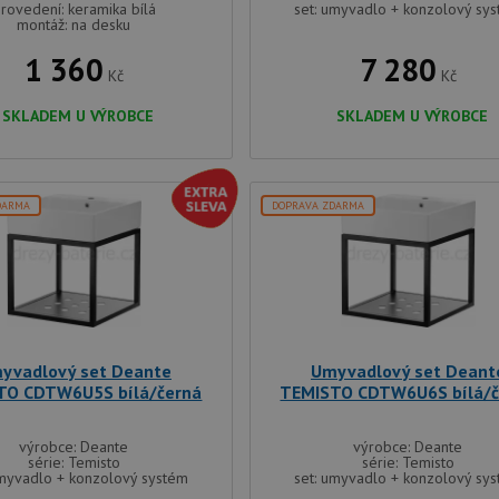
rovedení: keramika bílá
set: umyvadlo + konzolový sy
montáž: na desku
1 360
7 280
Kč
Kč
SKLADEM U VÝROBCE
SKLADEM U VÝROBCE
DARMA
DOPRAVA ZDARMA
yvadlový set Deante
Umyvadlový set Deant
TO CDTW6U5S bílá/černá
TEMISTO CDTW6U6S bílá/č
výrobce: Deante
výrobce: Deante
série: Temisto
série: Temisto
umyvadlo + konzolový systém
set: umyvadlo + konzolový sy