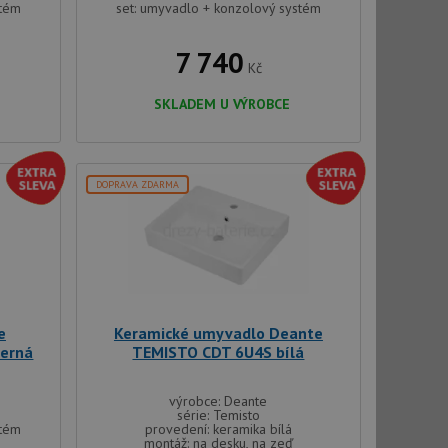
stém
set: umyvadlo + konzolový systém
7 740
Kč
SKLADEM U VÝROBCE
DOPRAVA ZDARMA
e
Keramické umyvadlo Deante
erná
TEMISTO CDT 6U4S bílá
výrobce: Deante
série: Temisto
stém
provedení: keramika bílá
montáž: na desku, na zeď