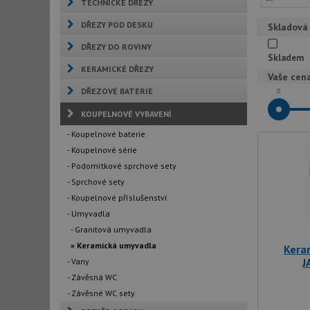
TECHNICKÉ DŘEZY
DŘEZY POD DESKU
Skladová
DŘEZY DO ROVINY
Skladem
KERAMICKÉ DŘEZY
Vaše cen
DŘEZOVÉ BATERIE
0
KOUPELNOVÉ VYBAVENÍ
- Koupelnové baterie
- Koupelnové série
- Podomítkové sprchové sety
- Sprchové sety
- Koupelnové příslušenství
- Umyvadla
- Granitová umyvadla
» Keramická umyvadla
Kera
J
- Vany
- Závěsná WC
- Závěsné WC sety