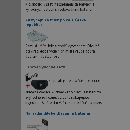
K dispozici v šesti nejžádanějších barvách a
IDE
výhodných setech s vodovodními bateriemi.
24 výdejních míst po celé České
republice
sid
test_cookie
Sami si určíte, kdy si zboží vyzvednete. Dlouhá
otevírací doba výdejních míst i velice dobrá
dopravní dostupnost.
YSC
Cenově výhodné sety
_gcl_au
Sestavili jsme pro Vás dokonale
__Secure-ROLLOU
sladěné dvojice kuchyňského dřezu s baterií za
zvýhodněnou cenu. Výrobky nakupujete
VISITOR_INFO1_LIV
najednou, šetříte tím Váš čas a také Vaše peníze.
Náhradní díly ke dřezům a bateriím