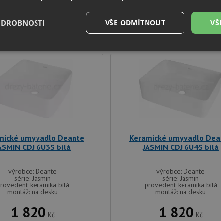
2 730
2 500
Kč
Kč
ODROBNOSTI
VŠE ODMÍTNOUT
VŠ
SKLADEM U VÝROBCE
SKLADEM U VÝROBCE
é
Výkonové
Soubory cílení
Funkční soubory
soubory
é soubory
Výkonové soubory
Soubory cílení
Funkční soubory
Neza
mické umyvadlo Deante
Keramické umyvadlo Dea
ASMIN CDJ 6U3S bílá
JASMIN CDJ 6U4S bílá
ry cookie umožňují základní funkce webových stránek, jako je přihlášení uživatele a
zbytně nutných souborů cookie správně používat.
výrobce: Deante
Poskytovatel
/
výrobce: Deante
Vyprší
Popis
série: Jasmin
série: Jasmin
Doména
rovedení: keramika bílá
provedení: keramika bílá
montáž: na desku
montáž: na desku
.drezy-baterie.cz
4 týdny 2
Tento cookie se používá k jedinečné identifika
dny
mají přístup k webové stránce, aby sledovala 
1 820
uživatelskou zkušenost.
1 820
Kč
Kč
1 týden
Pro pokračující podporu lepivosti s případy 