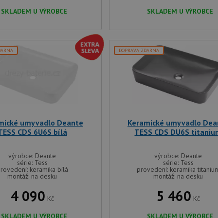
Amazon.com Inc.
aktualizaci Chromium vytváříme další soubory
widget-
SKLADEM U VÝROBCE
SKLADEM U VÝROBCE
pro každou z těchto funkcí lepivosti založený
mediator.zopim.com
názvem AWSALBCORS (ALB).
.drezy-baterie.cz
4 týdny 2
Toto je velmi běžný název souboru cookie, a
dny
jako soubor cookie relace, bude pravděpodo
správu stavu relace.
DARMA
DOPRAVA ZDARMA
zásadách ochrany soukromí společnosti Google
nt
5 měsíců
Tento soubor cookie používá služba Cookie-S
CookieScript
4 týdny
zapamatování předvoleb souhlasu se soubor
www.drezy-
návštěvníků. Je nutné, aby banner cookie Co
baterie.cz
fungoval správně.
www.drezy-
Zavřením
baterie.cz
prohlížeče
mické umyvadlo Deante
Keramické umyvadlo Dea
TESS CDS 6U6S bílá
TESS CDS DU6S titani
Poskytovatel
Vyprší
Popis
/
Doména
Poskytovatel
/
Vyprší
Popis
výrobce: Deante
výrobce: Deante
Doména
série: Tess
série: Tess
1 rok
Tento název souboru cookie je spojen s Google Universal Analy
Google LLC
rovedení: keramika bílá
provedení: keramika titaniu
1
významná aktualizace běžněji používané analytické služby G
.drezy-
METADATA
6 měsíců
Tento soubor cookie slouží k ukládání so
YouTube
montáž: na desku
montáž: na desku
měsíc
cookie se používá k rozlišení jedinečných uživatelů přiřazen
baterie.cz
volby soukromí pro jejich interakci s w
.youtube.com
vygenerovaného čísla jako identifikátoru klienta. Je součást
údaje o souhlasu návštěvníka s různými 
na stránku na webu a slouží k výpočtu údajů o návštěvnících, 
4 090
osobních údajů a nastavením, které zajistí,
5 460
kampaních pro analytické přehledy webů.
preference budou v budoucích sezeních 
Kč
Kč
.drezy-
1 rok
Tento soubor cookie používá Google Analytics k zachování sta
.youtube.com
6 měsíců
SKLADEM U VÝROBCE
SKLADEM U VÝROBCE
baterie.cz
1