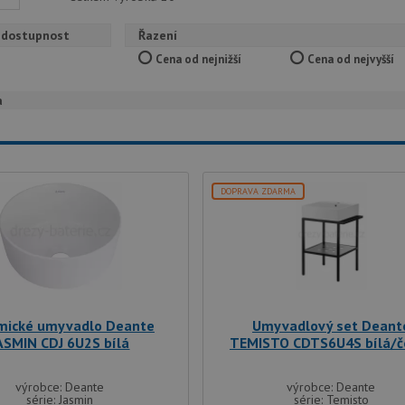
 dostupnost
Řazení
Cena od nejnižší
Cena od nejvyšší
a
DOPRAVA ZDARMA
mické umyvadlo Deante
Umyvadlový set Deant
ASMIN CDJ 6U2S bílá
TEMISTO CDTS6U4S bílá/č
výrobce: Deante
výrobce: Deante
série: Jasmin
série: Temisto