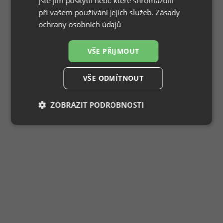
jste jim poskytli nebo které shromáždili
při vašem používání jejich služeb.
Zásady
ochrany osobních údajů
VŠE PŘIJMOUT
VŠE ODMÍTNOUT
ZOBRAZIT PODROBNOSTI
Nezbytně
Výkonové
Soubory
nutné
soubory
cílení
soubory
Funkční soubory
Nezařazené
soubory