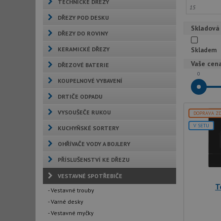
TECHNICKÉ DŘEZY
DŘEZY POD DESKU
Skladová
DŘEZY DO ROVINY
KERAMICKÉ DŘEZY
Skladem
Vaše cen
DŘEZOVÉ BATERIE
0
KOUPELNOVÉ VYBAVENÍ
DRTIČE ODPADU
VYSOUŠEČE RUKOU
DOPRAVA Z
V SETU
KUCHYŇSKÉ SORTERY
OHŘÍVAČE VODY A BOJLERY
PŘÍSLUŠENSTVÍ KE DŘEZU
VESTAVNÉ SPOTŘEBIČE
T
- Vestavné trouby
- Varné desky
- Vestavné myčky