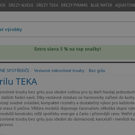
OCK
DŘEZY ALVEUS
DŘEZY TEKA
DŘEZY PYRAMIS
BLUE WATER
AQUASTON
Extra sleva 5 % na top značky!
VNÉ SPOTŘEBIČE
Vestavné mikrovlnné trouby
Bez grilu
rilu TEKA
rovlnné trouby bez grilu jsou ideální volbou pro ty, kteří hledají jednoduc
 dalších funkcí navíc. Díky vestavné instalaci se harmonicky začlení do kuch
abízejí snadné ovládání, kompaktní rozměry a dostatečný výkon pro každoden
 masa či pečiva. Většina modelů disponuje časovačem, několika stupni výk
odušší konstrukci, nižší spotřebu energie a často i příznivější cenu. Vnitřní
rovlnné trouby bez grilu jsou ideální do domácností, kanceláří i menších k
 provoz.