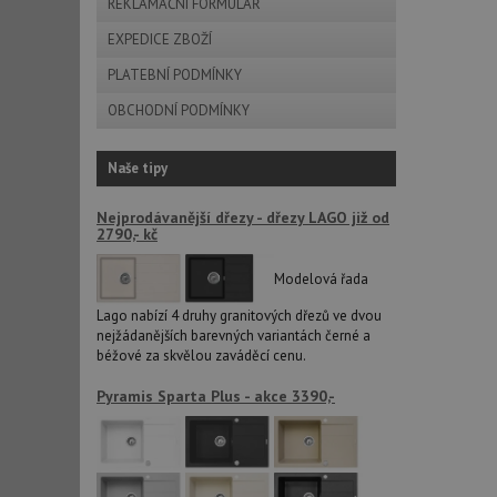
REKLAMAČNÍ FORMULÁŘ
AWSALBCORS
EXPEDICE ZBOŽÍ
PLATEBNÍ PODMÍNKY
sid
OBCHODNÍ PODMÍNKY
CookieScriptConse
Naše tipy
Nejprodávanější dřezy - dřezy LAGO již od
2790,- kč
AUTORIZACE
Modelová řada
Lago nabízí 4 druhy granitových dřezů ve dvou
nejžádanějších barevných variantách černé a
Název
béžové za skvělou zaváděcí cenu.
Název
_ga
Pyramis Sparta Plus - akce 3390,-
VISITOR_PRIVACY_
_ga_9T91YFLEPX
__Secure-YNID