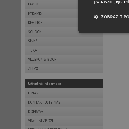
používání jejich 
LAVEO
PYRAMIS
ZOBRAZIT P
REGINOX
SCHOCK
Nezbytně nutn
soubory
SINKS
TEKA
VILLEROY & BOCH
ZELVO
Nezbytně nutn
Užitečné informace
Nezbytně nutné soubo
O NÁS
stránky nelze bez ne
KONTAKTUJTE NÁS
Název
DOPRAVA
udid
VRÁCENÍ ZBOŽÍ