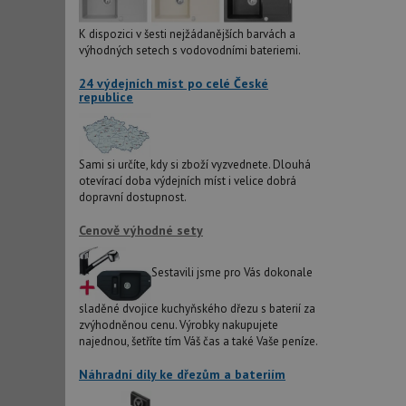
IDE
K dispozici v šesti nejžádanějších barvách a
výhodných setech s vodovodními bateriemi.
24 výdejních míst po celé České
sid
republice
test_cookie
Sami si určíte, kdy si zboží vyzvednete. Dlouhá
otevírací doba výdejních míst i velice dobrá
YSC
dopravní dostupnost.
Cenově výhodné sety
_gcl_au
Sestavili jsme pro Vás dokonale
__Secure-ROLLOU
sladěné dvojice kuchyňského dřezu s baterií za
VISITOR_INFO1_LIV
zvýhodněnou cenu. Výrobky nakupujete
najednou, šetříte tím Váš čas a také Vaše peníze.
Náhradní díly ke dřezům a bateriím