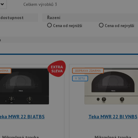
Celkem výrobků
3
 dostupnost
Řazení
Cena od nejnižší
Cena od nejvyšší
a
DARMA
DOPRAVA ZDARMA
V SETU
eka MWR 22 BI ATBS
Teka MWR 22 BI VNBS
Mikrovlnná trouba
Mikrovlnná trouba