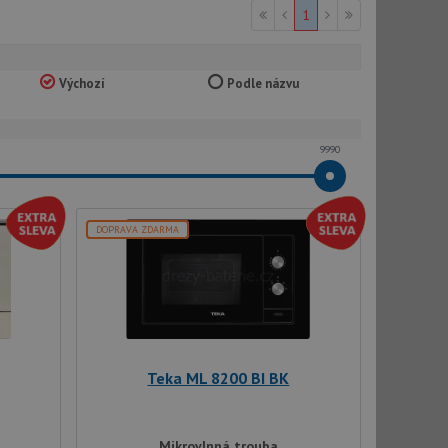
1
Výchozí
Podle názvu
9990
DOPRAVA ZDARMA
Teka ML 8200 BI BK
Mikrovlnná trouba