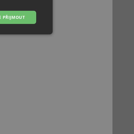
E PŘIJMOUT
Nezařazené
soubory
řazené soubory
 správa účtu. Webové
ci zařízení, která
používání a zlepšila