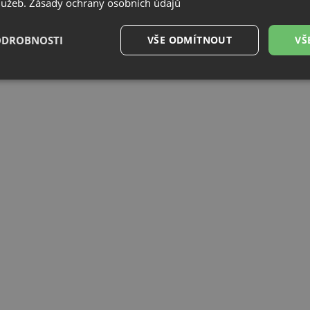
služeb.
Zásady ochrany osobních údajů
ODROBNOSTI
VŠE ODMÍTNOUT
VŠ
é
Výkonové
Soubory cílení
Funkční soubory
soubory
é soubory
Výkonové soubory
Soubory cílení
Funkční soubory
Neza
ry cookie umožňují základní funkce webových stránek, jako je přihlášení uživatele a
zbytně nutných souborů cookie správně používat.
Poskytovatel
/
Vyprší
Popis
Doména
.drezy-baterie.cz
4 týdny 2
Tento cookie se používá k jedinečné identifika
dny
mají přístup k webové stránce, aby sledovala 
uživatelskou zkušenost.