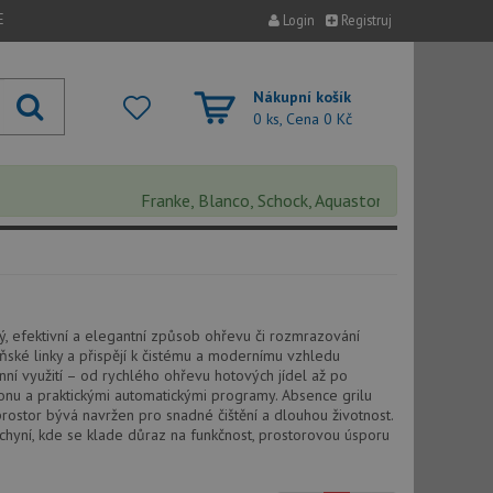
E
Login
Registruj
Nákupní košík
0 ks, Cena
0 Kč
Franke, Blanco, Schock, Aquastone, Teka, Helika, Dea
hý, efektivní a elegantní způsob ohřevu či rozmrazování
yňské linky a přispějí k čistému a modernímu vzhledu
ní využití – od rychlého ohřevu hotových jídel až po
onu a praktickými automatickými programy. Absence grilu
 prostor bývá navržen pro snadné čištění a dlouhou životnost.
uchyní, kde se klade důraz na funkčnost, prostorovou úsporu