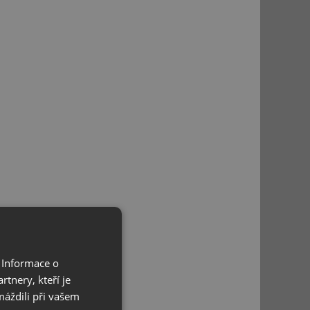
 Informace o
tnery, kteří je
máždili při vašem