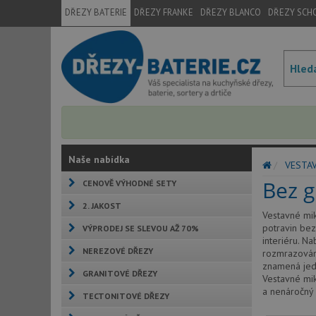
DŘEZY BATERIE
DŘEZY FRANKE
DŘEZY BLANCO
DŘEZY SCH
Naše nabídka
VESTA
Bez g
CENOVĚ VÝHODNÉ SETY
2. JAKOST
Vestavné mik
potravin bez
VÝPRODEJ SE SLEVOU AŽ 70%
interiéru. N
NEREZOVÉ DŘEZY
rozmrazování
znamená jedn
GRANITOVÉ DŘEZY
Vestavné mik
a nenáročný
TECTONITOVÉ DŘEZY