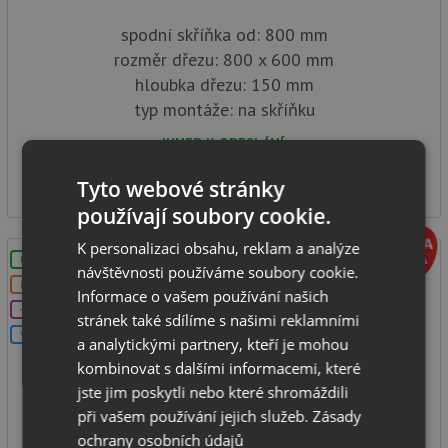
spodní skříňka od: 800 mm
rozměr dřezu: 800 x 600 mm
hloubka dřezu: 150 mm
typ montáže: na skříňku
IHNED K ODESLÁNÍ
1 690
Kč
Tyto webové stránky
používají soubory cookie.
K personalizaci obsahu, reklam a analýze
LZE VYVRTAT OTVOR
návštěvnosti používáme soubory cookie.
DOPRAVA ZDARMA
Informace o vašem používání našich
+DÁREK
stránek také sdílíme s našimi reklamními
V SETU
a analytickými partnery, kteří je mohou
kombinovat s dalšími informacemi, které
jste jim poskytli nebo které shromáždili
Pyramis INTERNATIONAL (80x60) 2B nerez
při vašem používání jejich služeb.
Zásady
ochrany osobních údajů