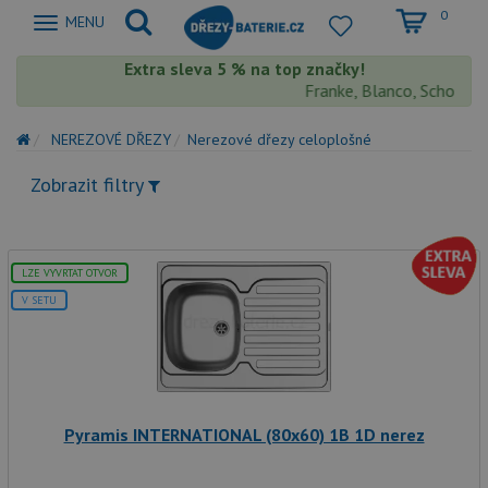
0
Zobrazit
MENU
nabidku
Extra sleva 5 % na top značky!
Franke, Blanco, Schock, A
NEREZOVÉ DŘEZY
Nerezové dřezy celoplošné
Zobrazit filtry
LZE VYVRTAT OTVOR
V SETU
Pyramis INTERNATIONAL (80x60) 1B 1D nerez