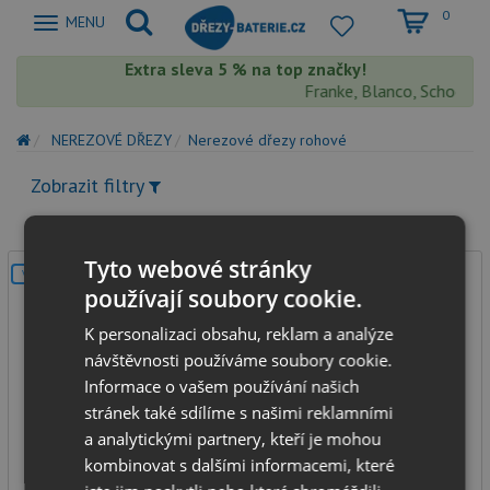
0
Zobrazit
MENU
nabidku
Extra sleva 5 % na top značky!
Franke, Blanco, Schock, A
NEREZOVÉ DŘEZY
Nerezové dřezy rohové
Zobrazit filtry
Tyto webové stránky
V SETU
používají soubory cookie.
K personalizaci obsahu, reklam a analýze
návštěvnosti používáme soubory cookie.
Informace o vašem používání našich
stránek také sdílíme s našimi reklamními
Foster SILVANA 76 tkaná struktura
a analytickými partnery, kteří je mohou
kombinovat s dalšími informacemi, které