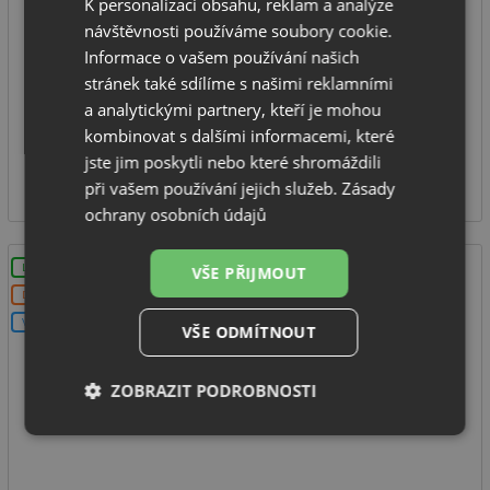
K personalizaci obsahu, reklam a analýze
spodní skříňka od: 800 mm
návštěvnosti používáme soubory cookie.
rozměr dřezu: 1160 x 500 mm
Informace o vašem používání našich
hloubka dřezu: 170/170 mm
stránek také sdílíme s našimi reklamními
typ montáže: na desku
a analytickými partnery, kteří je mohou
kombinovat s dalšími informacemi, které
NA DOTAZ
jste jim poskytli nebo které shromáždili
2 898
Kč
při vašem používání jejich služeb.
Zásady
ochrany osobních údajů
LZE VYVRTAT OTVOR
VŠE PŘIJMOUT
DOPRAVA ZDARMA
V SETU
VŠE ODMÍTNOUT
ZOBRAZIT PODROBNOSTI
Foster BIG BOWL 1512 nerez
Nezbytně
Výkonové
Soubory
nutné
soubory
cílení
soubory