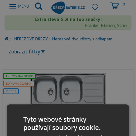
0
Zobrazit
MENU
nabidku
Extra sleva 5 % na top značky!
Franke, Blanco, Schock, A
NEREZOVÉ DŘEZY
Nerezové dvoudřezy s odkapem
Zobrazit filtry
LZE VYVRTAT OTVOR
DOPRAVA ZDARMA
V SETU
Foster 1000 1812 nerez
Tyto webové stránky
používají soubory cookie.