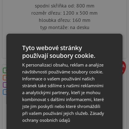
spodní skříňka od: 800 mm
rozměr dřezu: 1200 x 500 mm
hloubka dřezu: 160 mm
typ montáže: na desku
SKLADEM
4 029
Tyto webové stránky
Kč
používají soubory cookie.
K personalizaci obsahu, reklam a analýze
LZE VYVRTAT OTVOR
návštěvnosti používáme soubory cookie.
Informace o vašem používání našich
DOPRAVA ZDARMA
stránek také sdílíme s našimi reklamními
+DÁREK
a analytickými partnery, kteří je mohou
V SETU
kombinovat s dalšími informacemi, které
jste jim poskytli nebo které shromáždili
Sinks OKIO 1160 DUO V 0,6mm nerez matný
při vašem používání jejich služeb.
Zásady
ochrany osobních údajů