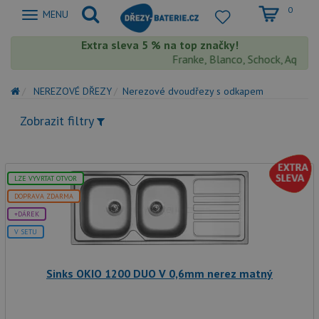
0
Zobrazit
MENU
nabidku
Extra sleva 5 % na top značky!
Franke, Blanco, Schock, Aquasto
NEREZOVÉ DŘEZY
Nerezové dvoudřezy s odkapem
Zobrazit filtry
LZE VYVRTAT OTVOR
DOPRAVA ZDARMA
+DÁREK
V SETU
Sinks OKIO 1200 DUO V 0,6mm nerez matný