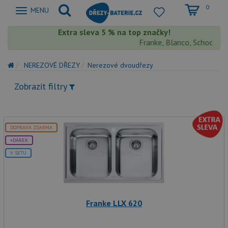
0
Zobrazit
MENU
nabidku
Extra sleva 5 % na top značky!
Franke, Blanco, Schock, Aq
NEREZOVÉ DŘEZY
Nerezové dvoudřezy
Zobrazit filtry
DOPRAVA ZDARMA
+DÁREK
V SETU
Franke LLX 620