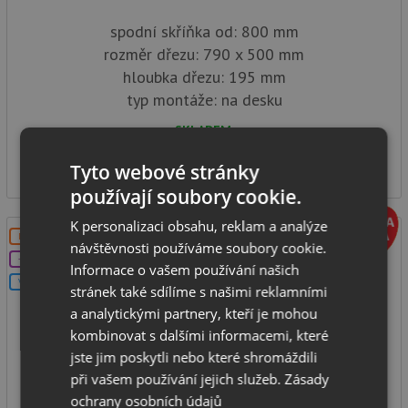
spodní skříňka od: 800 mm
rozměr dřezu: 790 x 500 mm
hloubka dřezu: 195 mm
typ montáže: na desku
SKLADEM
6 319
Kč
Tyto webové stránky
používají soubory cookie.
K personalizaci obsahu, reklam a analýze
DOPRAVA ZDARMA
návštěvnosti používáme soubory cookie.
+DÁREK
Informace o vašem používání našich
V SETU
stránek také sdílíme s našimi reklamními
a analytickými partnery, kteří je mohou
kombinovat s dalšími informacemi, které
jste jim poskytli nebo které shromáždili
Franke NEX 620
při vašem používání jejich služeb.
Zásady
ochrany osobních údajů