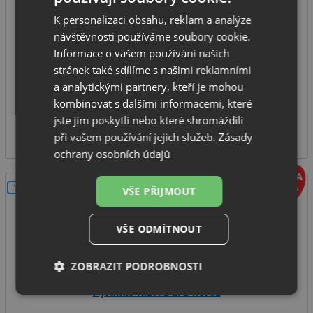
K personalizaci obsahu, reklam a analýze
spodní skříňka od: 450 mm
návštěvnosti používáme soubory cookie.
rozměr dřezu: průměr 485 mm
Informace o vašem používání našich
hloubka dřezu: 150 mm
stránek také sdílíme s našimi reklamními
typ montáže: na desku
a analytickými partnery, kteří je mohou
kombinovat s dalšími informacemi, které
SKLADEM
jste jim poskytli nebo které shromáždili
1 390
Kč
při vašem používání jejich služeb.
Zásady
ochrany osobních údajů
V SETU
VŠE PŘIJMOUT
VŠE ODMÍTNOUT
ZOBRAZIT PODROBNOSTI
Pyramis KIBA 1 1/2 nerez
Nezbytně
Výkonové
Soubory
nutné
soubory
cílení