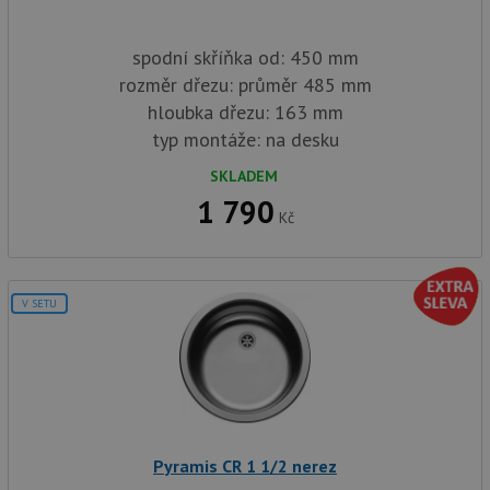
soubory
spodní skříňka od: 450 mm
rozměr dřezu: průměr 485 mm
Funkční soubory
Nezařazené
hloubka dřezu: 163 mm
soubory
typ montáže: na desku
SKLADEM
1 790
Kč
Nezbytně nutné soubory
Výkonové soubory
Soubory cílení
Funkční soubory
V SETU
Nezařazené soubory
Nezbytně nutné soubory cookie umožňují základní
funkce webových stránek, jako je přihlášení
uživatele a správa účtu. Webové stránky nelze bez
nezbytně nutných souborů cookie správně používat.
Poskytovatel
/
Název
Vyprší
Popis
Pyramis CR 1 1/2 nerez
Doména