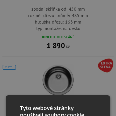
spodní skříňka od: 450 mm
rozměr dřezu: průměr 485 mm
hloubka dřezu: 163 mm
typ montáže: na desku
IHNED K ODESLÁNÍ
1 890
Kč
V SETU
Pyramis CR 3 1/2 nerez
Tyto webové stránky
používají soubory cookie.