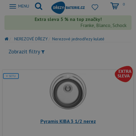
0
Zobrazit
MENU
nabidku
Extra sleva 5 % na top značky!
Franke, Blanco, Schock, Aqua
NEREZOVÉ DŘEZY
Nerezové jednodřezy kulaté
Zobrazit filtry
V SETU
Pyramis KIBA 3 1/2 nerez