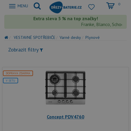
0
Zobrazit
MENU
nabidku
Extra sleva 5 % na top značky!
Franke, Blanco, Schock, Aq
VESTAVNÉ SPOTŘEBIČE
Varné desky
Plynové
Zobrazit filtry
DOPRAVA ZDARMA
V SETU
Concept PDV4760