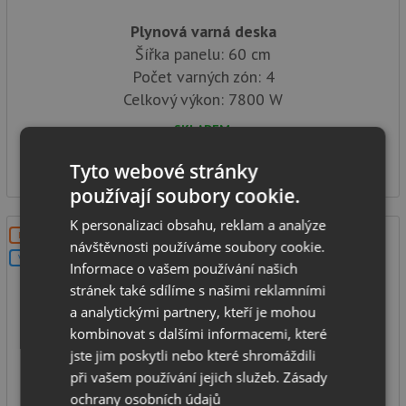
Plynová varná deska
Šířka panelu: 60 cm
Počet varných zón: 4
Celkový výkon: 7800 W
SKLADEM
4 199
Kč
Tyto webové stránky
používají soubory cookie.
K personalizaci obsahu, reklam a analýze
DOPRAVA ZDARMA
návštěvnosti používáme soubory cookie.
V SETU
Informace o vašem používání našich
stránek také sdílíme s našimi reklamními
a analytickými partnery, kteří je mohou
kombinovat s dalšími informacemi, které
jste jim poskytli nebo které shromáždili
Concept PDV7460bc BLACK
při vašem používání jejich služeb.
Zásady
ochrany osobních údajů