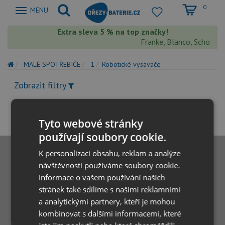
0
Zobrazit
MENU
nabidku
Extra sleva 5 % na top značky!
Franke, Blanco, Schock, A
MALÉ SPOTŘEBIČE
-1
Robotické vysavače
Zobrazit filtry
Tyto webové stránky
používají soubory cookie.
K personalizaci obsahu, reklam a analýze
návštěvnosti používáme soubory cookie.
Informace o vašem používání našich
stránek také sdílíme s našimi reklamními
a analytickými partnery, kteří je mohou
kombinovat s dalšími informacemi, které