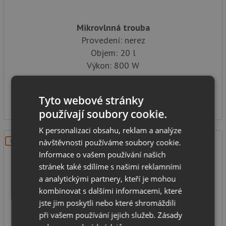
Mikrovlnná trouba
Provedení: nerez
Objem: 20 l
Výkon: 800 W
SKLADEM
6 499
Tyto webové stránky
Kč
používají soubory cookie.
K personalizaci obsahu, reklam a analýze
návštěvnosti používáme soubory cookie.
DOPRAVA ZDARMA
Informace o vašem používání našich
stránek také sdílíme s našimi reklamními
a analytickými partnery, kteří je mohou
kombinovat s dalšími informacemi, které
jste jim poskytli nebo které shromáždili
při vašem používání jejich služeb.
Zásady
Concept MTV3125 SINFONIA