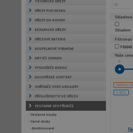
TECHNICKÉ DŘEZY
DŘEZY POD DESKU
Skladová
DŘEZY DO ROVINY
KERAMICKÉ DŘEZY
Skladem
Filtrovat
DŘEZOVÉ BATERIE
FRANK
KOUPELNOVÉ VYBAVENÍ
Vaše cen
DRTIČE ODPADU
0
VYSOUŠEČE RUKOU
KUCHYŇSKÉ SORTERY
DOPRAVA Z
OHŘÍVAČE VODY A BOJLERY
V SETU
PŘÍSLUŠENSTVÍ KE DŘEZU
VESTAVNÉ SPOTŘEBIČE
- Vestavné trouby
- Varné desky
- Kombinované
Te