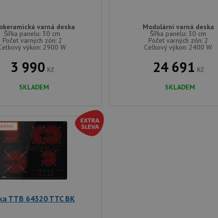
okeramická varná deska
Modulární varná deska
Šířka panelu: 30 cm
Šířka panelu: 30 cm
Počet varných zón: 2
Počet varných zón: 2
Celkový výkon: 2900 W
Celkový výkon: 2400 W
3 990
24 691
Kč
Kč
SKLADEM
SKLADEM
DARMA
ka TTB 64320 TTC BK