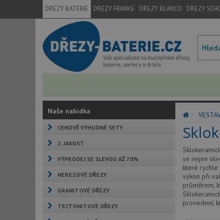
DŘEZY BATERIE
DŘEZY FRANKE
DŘEZY BLANCO
DŘEZY SCH
Naše nabídka
VESTA
Sklo
CENOVĚ VÝHODNÉ SETY
2. JAKOST
Sklokeramic
se nejen skv
VÝPRODEJ SE SLEVOU AŽ 70%
které rychle
NEREZOVÉ DŘEZY
výkon při va
průměrem, kt
GRANITOVÉ DŘEZY
Sklokeramick
provedení, 
TECTONITOVÉ DŘEZY