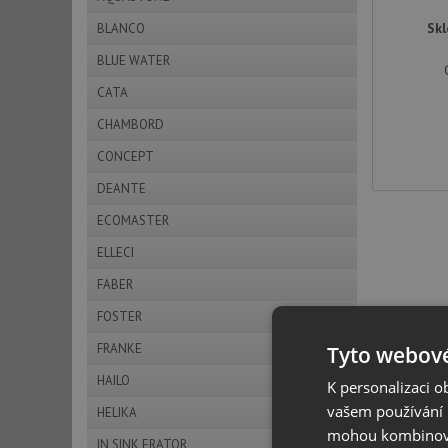
Skl
BLANCO
BLUE WATER
CATA
CHAMBORD
CONCEPT
DEANTE
ECOMASTER
ELLECI
FABER
FOSTER
FRANKE
Tyto webové
HAILO
K personalizaci 
vašem používání n
HELIKA
mohou kombinovat
IN SINK ERATOR