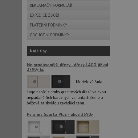
REKLAMAČNÍ FORMULÁŘ
AWSALBCORS
EXPEDICE ZBOŽÍ
PLATEBNÍ PODMÍNKY
sid
OBCHODNÍ PODMÍNKY
CookieScriptConse
Naše tipy
Nejprodávanější dřezy - dřezy LAGO již od
AUTORIZACE
2790,- kč
Modelová řada
Lago nabízí 4 druhy granitových dřezů ve dvou
Název
nejžádanějších barevných variantách černé a
Název
béžové za skvělou zaváděcí cenu.
_ga
VISITOR_PRIVACY_
Pyramis Sparta Plus - akce 3390,-