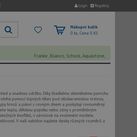
E
Login
Registruj
Nákupní košík
0 ks, Cena
0 Kč
Franke, Blanco, Schock, Aquastone, Teka, Helika, Deante
zhled a snadnou údržbu. Díky hladkému skleněnému povrchu
v probíhá pomocí topných těles pod sklokeramickou vrstvou,
typy hrnců a pánví s rovným dnem a poskytují rovnoměrný
tele tepla, dětskou pojistku nebo zóny s proměnlivým
točných knoflíků, v závislosti na zvoleném modelu.
hlivostí. V naší nabídce najdete desky různých rozměrů a