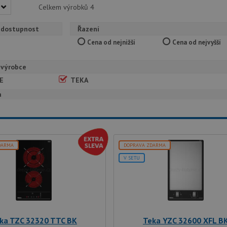
Celkem výrobků
4
 dostupnost
Řazení
Cena od nejnižší
Cena od nejvyšší
 výrobce
E
TEKA
a
DARMA
DOPRAVA ZDARMA
V SETU
ka TZC 32320 TTC BK
Teka YZC 32600 XFL B