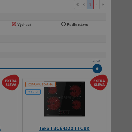
1
Výchozí
Podle názvu
36790
DOPRAVA ZDARMA
V SETU
K
Teka TBC 64320 TTC BK