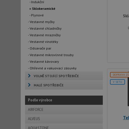
- Indukční
» Sklokeramické
- Plynové
Skl
- Vestavné myčky
- Vestavné chladničky
- Vestavné mrazničky
- Vestavné vinotéky
- Odsavače par
- Vestavné mikrovlnné trouby
- Vestavné kávovary
- Ohřevné a vakuovací zásuvky
DOPRAVA Z
VOLNĚ STOJÍCÍ SPOTŘEBIČE
V SETU
MALÉ SPOTŘEBIČE
Podle výrobce
AIRFORCE
Te
ALVEUS
AQUASTONE