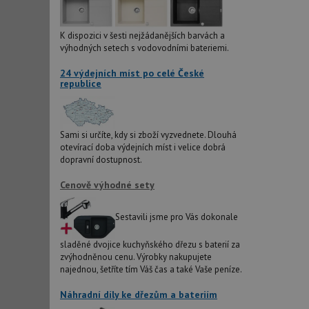
_ga_9T91YFLEPX
__Secure-YNID
IDE
K dispozici v šesti nejžádanějších barvách a
výhodných setech s vodovodními bateriemi.
24 výdejních míst po celé České
sid
republice
test_cookie
Sami si určíte, kdy si zboží vyzvednete. Dlouhá
otevírací doba výdejních míst i velice dobrá
YSC
dopravní dostupnost.
_gcl_au
Cenově výhodné sety
Sestavili jsme pro Vás dokonale
__Secure-ROLLOU
sladěné dvojice kuchyňského dřezu s baterií za
VISITOR_INFO1_LIV
zvýhodněnou cenu. Výrobky nakupujete
najednou, šetříte tím Váš čas a také Vaše peníze.
Náhradní díly ke dřezům a bateriím