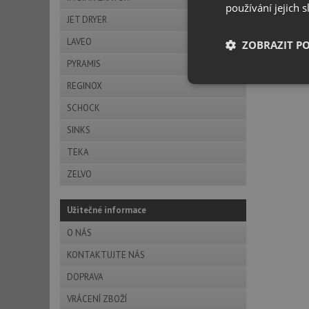
používání jejich 
JET DRYER
LAVEO
ZOBRAZIT P
PYRAMIS
Nezbytně nutn
REGINOX
soubory
SCHOCK
SINKS
TEKA
ZELVO
Nezbytně nutn
Užitečné informace
Nezbytně nutné soubo
stránky nelze bez ne
O NÁS
KONTAKTUJTE NÁS
Název
DOPRAVA
udid
VRÁCENÍ ZBOŽÍ