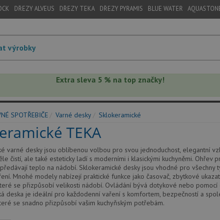
OCK
DŘEZY ALVEUS
DŘEZY TEKA
DŘEZY PYRAMIS
BLUE WATER
AQUASTON
Extra sleva 5 % na top značky!
VNÉ SPOTŘEBIČE
Varné desky
Sklokeramické
keramické TEKA
ké varné desky jsou oblíbenou volbou pro svou jednoduchost, elegantní v
ěle čistí, ale také esteticky ladí s moderními i klasickými kuchyněmi. Ohře
 předávají teplo na nádobí. Sklokeramické desky jsou vhodné pro všechny 
ření. Mnohé modely nabízejí praktické funkce jako časovač, zbytkové ukaza
eré se přizpůsobí velikosti nádobí. Ovládání bývá dotykové nebo pomocí o
á deska je ideální pro každodenní vaření s komfortem, bezpečností a spole
které se snadno přizpůsobí vašim kuchyňským potřebám.