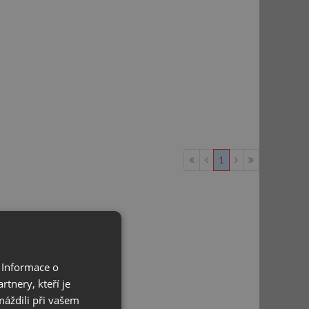
1
 Informace o
tnery, kteří je
máždili při vašem