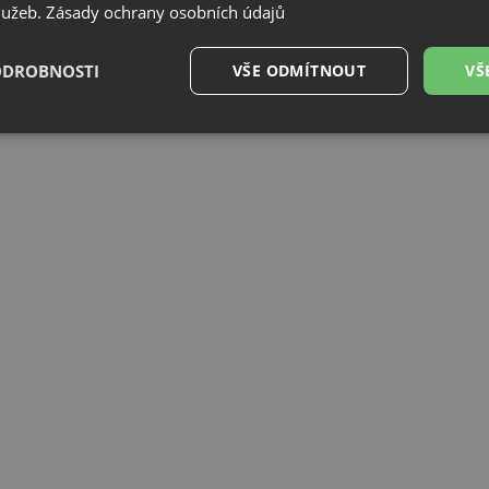
služeb.
Zásady ochrany osobních údajů
ODROBNOSTI
VŠE ODMÍTNOUT
VŠ
é
Výkonové
Soubory cílení
Funkční soubory
soubory
é soubory
Výkonové soubory
Soubory cílení
Funkční soubory
Neza
ry cookie umožňují základní funkce webových stránek, jako je přihlášení uživatele a
zbytně nutných souborů cookie správně používat.
Poskytovatel
/
Vyprší
Popis
Doména
.drezy-baterie.cz
4 týdny 2
Tento cookie se používá k jedinečné identifika
dny
mají přístup k webové stránce, aby sledovala 
uživatelskou zkušenost.