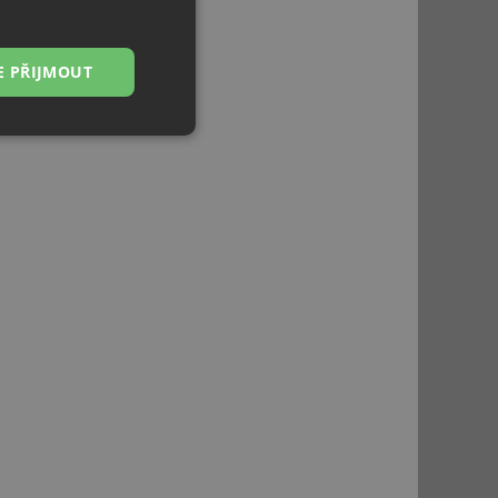
E PŘIJMOUT
Nezařazené
soubory
řazené soubory
 správa účtu. Webové
ci zařízení, která
používání a zlepšila