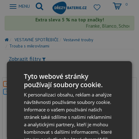
0
Zobrazit
MENU
nabidku
Extra sleva 5 % na top značky!
Franke, Blanco, Schock, A
VESTAVNÉ SPOTŘEBIČE
Vestavné trouby
Trouba s mikrovlnami
Zobrazit filtry
Tyto webové stránky
používají soubory cookie.
DOPRAVA ZDARMA
V SETU
K personalizaci obsahu, reklam a analýze
návštěvnosti používáme soubory cookie.
Informace o vašem používání našich
stránek také sdílíme s našimi reklamními
a analytickými partnery, kteří je mohou
Concept KTV4544 SINFONIA
kombinovat s dalšími informacemi, které