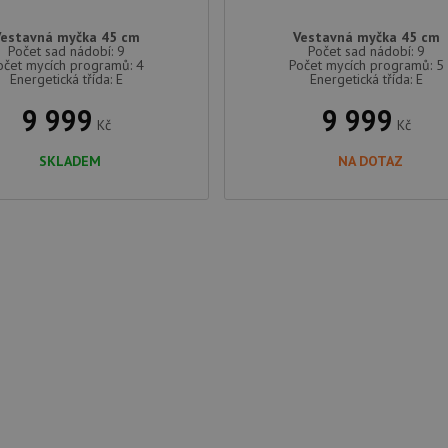
Vestavná myčka 45 cm
Vestavná myčka 45 cm
Počet sad nádobí: 9
Počet sad nádobí: 9
očet mycích programů: 4
Počet mycích programů: 5
Energetická třída: E
Energetická třída: E
9 999
9 999
Kč
Kč
SKLADEM
NA DOTAZ