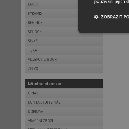
používání jejich 
LAVEO
PYRAMIS
ZOBRAZIT P
REGINOX
SCHOCK
Nezbytně nutn
soubory
SINKS
TEKA
VILLEROY & BOCH
ZELVO
Nezbytně nutn
Užitečné informace
Nezbytně nutné soubo
O NÁS
stránky nelze bez ne
KONTAKTUJTE NÁS
Název
DOPRAVA
udid
VRÁCENÍ ZBOŽÍ