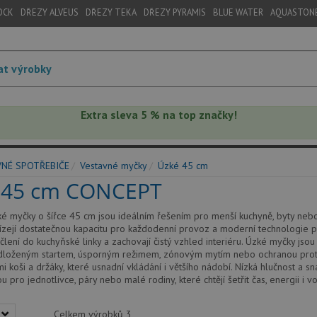
OCK
DŘEZY ALVEUS
DŘEZY TEKA
DŘEZY PYRAMIS
BLUE WATER
AQUASTON
Extra sleva 5 % na top značky!
VNÉ SPOTŘEBIČE
Vestavné myčky
Úzké 45 cm
 45 cm CONCEPT
é myčky o šířce 45 cm jsou ideálním řešením pro menší kuchyně, byty nebo
zejí dostatečnou kapacitu pro každodenní provoz a moderní technologie p
člení do kuchyňské linky a zachovají čistý vzhled interiéru. Úzké myčky jso
loženým startem, úsporným režimem, zónovým mytím nebo ochranou proti př
mi koši a držáky, které usnadní vkládání i většího nádobí. Nízká hlučnost a 
u pro jednotlivce, páry nebo malé rodiny, které chtějí šetřit čas, energii i 
Celkem výrobků
3