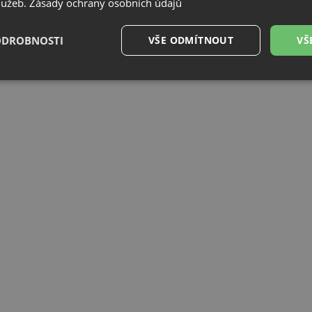
služeb.
Zásady ochrany osobních údajů
ODROBNOSTI
VŠE ODMÍTNOUT
VŠ
é
Výkonové
Soubory cílení
Funkční soubory
soubory
é soubory
Výkonové soubory
Soubory cílení
Funkční soubory
Neza
ry cookie umožňují základní funkce webových stránek, jako je přihlášení uživatele a
zbytně nutných souborů cookie správně používat.
Poskytovatel
/
Vyprší
Popis
Doména
.drezy-baterie.cz
4 týdny 2
Tento cookie se používá k jedinečné identifika
dny
mají přístup k webové stránce, aby sledovala 
uživatelskou zkušenost.