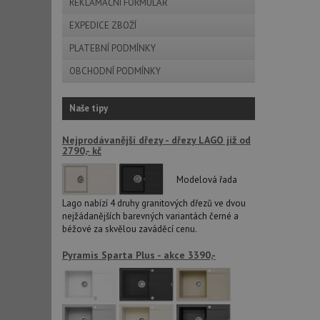
REKLAMAČNÍ FORMULÁŘ
AWSALBCORS
EXPEDICE ZBOŽÍ
PLATEBNÍ PODMÍNKY
sid
OBCHODNÍ PODMÍNKY
CookieScriptConse
Naše tipy
Nejprodávanější dřezy - dřezy LAGO již od
2790,- kč
AUTORIZACE
Modelová řada
Lago nabízí 4 druhy granitových dřezů ve dvou
nejžádanějších barevných variantách černé a
Název
béžové za skvělou zaváděcí cenu.
Název
_ga
Pyramis Sparta Plus - akce 3390,-
VISITOR_PRIVACY_
_ga_9T91YFLEPX
__Secure-YNID