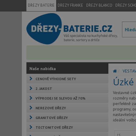
DŘEZY BATERIE
DŘEZY FRANKE
DŘEZY BLANCO
DŘEZY SCH
Naše nabídka
VESTA
Úzké
CENOVĚ VÝHODNÉ SETY
2. JAKOST
Vestavné úzk
rozměry nabí
VÝPRODEJ SE SLEVOU AŽ 70%
perfektně za
NEREZOVÉ DŘEZY
programy, od
nastavitelný
GRANITOVÉ DŘEZY
ideální volbo
TECTONITOVÉ DŘEZY