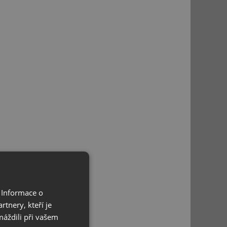
 Informace o
tnery, kteří je
máždili při vašem