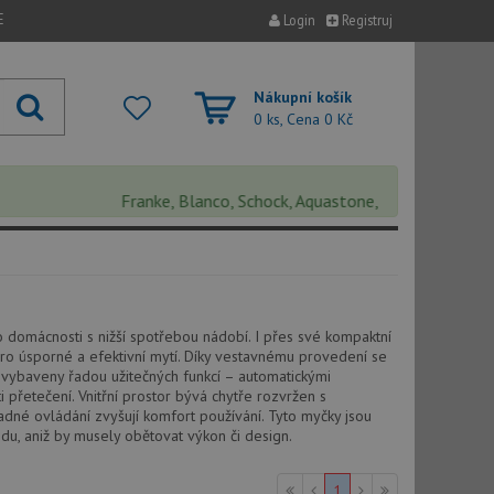
E
Login
Registruj
Nákupní košík
0 ks, Cena
0 Kč
Franke, Blanco, Schock, Aquastone, Teka, Helika, Deant
 domácnosti s nižší spotřebou nádobí. I přes své kompaktní
ro úsporné a efektivní mytí. Díky vestavnému provedení se
u vybaveny řadou užitečných funkcí – automatickými
etečení. Vnitřní prostor bývá chytře rozvržen s
snadné ovládání zvyšují komfort používání. Tyto myčky jsou
vodu, aniž by musely obětovat výkon či design.
1