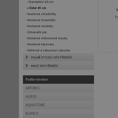
- Standartní 60 cm
» Úzké 45 cm
- Vestavné chladničky
P
- Vestavné mrazničky
- Vestavné vinotéky
- Odsavače par
- Vestavné mikrovlnné trouby
- Vestavné kávovary
- Ohřevné a vakuovací zásuvky
VOLNĚ STOJÍCÍ SPOTŘEBIČE
MALÉ SPOTŘEBIČE
Podle výrobce
AIRFORCE
ALVEUS
AQUASTONE
BLANCO