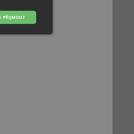
E PŘIJMOUT
Nezařazené
soubory
řazené soubory
 správa účtu. Webové
ci zařízení, která
používání a zlepšila