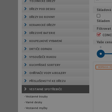
TECHNICKÉ DŘEZY
DŘEZY POD DESKU
Skladová
DŘEZY DO ROVINY
Skladem
KERAMICKÉ DŘEZY
Filtrovat
DŘEZOVÉ BATERIE
CONC
KOUPELNOVÉ VYBAVENÍ
Vaše cen
0
DRTIČE ODPADU
VYSOUŠEČE RUKOU
KUCHYŇSKÉ SORTERY
DOPRAVA Z
OHŘÍVAČE VODY A BOJLERY
PŘÍSLUŠENSTVÍ KE DŘEZU
VESTAVNÉ SPOTŘEBIČE
- Vestavné trouby
- Varné desky
- Vestavné myčky