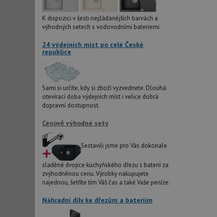
IDE
K dispozici v šesti nejžádanějších barvách a
výhodných setech s vodovodními bateriemi.
24 výdejních míst po celé České
sid
republice
test_cookie
Sami si určíte, kdy si zboží vyzvednete. Dlouhá
otevírací doba výdejních míst i velice dobrá
YSC
dopravní dostupnost.
Cenově výhodné sety
_gcl_au
Sestavili jsme pro Vás dokonale
__Secure-ROLLOU
sladěné dvojice kuchyňského dřezu s baterií za
VISITOR_INFO1_LIV
zvýhodněnou cenu. Výrobky nakupujete
najednou, šetříte tím Váš čas a také Vaše peníze.
Náhradní díly ke dřezům a bateriím