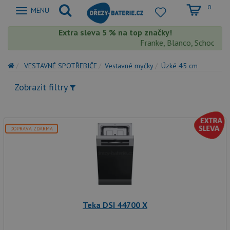
0
Zobrazit
MENU
nabidku
Extra sleva 5 % na top značky!
Franke, Blanco, Schock, Aq
VESTAVNÉ SPOTŘEBIČE
Vestavné myčky
Úzké 45 cm
Zobrazit filtry
DOPRAVA ZDARMA
Teka DSI 44700 X