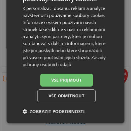
K personalizaci obsahu, reklam a analýze
Volně stojící myčka
návštěvnosti používáme soubory cookie.
Počet sad nádobí: 10
Informace o vašem používání našich
Počet mycích programů: 6
stránek také sdílíme s našimi reklamními
Energetická třída: D
a analytickými partnery, kteří je mohou
kombinovat s dalšími informacemi, které
SKLADEM
jste jim poskytli nebo které shromáždili
10 990
Kč
při vašem používání jejich služeb.
Zásady
ochrany osobních údajů
DOPRAVA ZDARMA
VŠE PŘIJMOUT
VŠE ODMÍTNOUT
ZOBRAZIT PODROBNOSTI
Teka DFS 74850 SS
Nezbytně
Výkonové
Soubory
nutné
soubory
cílení