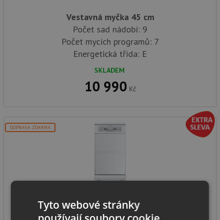
Vestavná myčka 45 cm
Počet sad nádobí: 9
Počet mycích programů: 7
Energetická třída: E
SKLADEM
10 990
Kč
DOPRAVA ZDARMA
Teka DFS 74850 WH
Tyto webové stránky
používají soubory cookie.