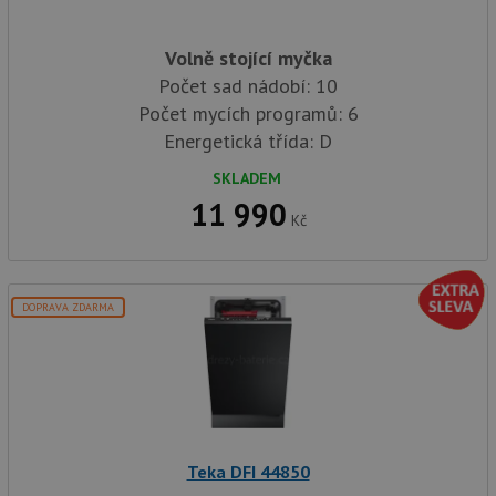
soubory
Volně stojící myčka
Počet sad nádobí: 10
Funkční soubory
Nezařazené
Počet mycích programů: 6
soubory
Energetická třída: D
SKLADEM
11 990
Kč
Nezbytně nutné soubory
Výkonové soubory
Soubory cílení
Funkční soubory
DOPRAVA ZDARMA
Nezařazené soubory
Nezbytně nutné soubory cookie umožňují základní
funkce webových stránek, jako je přihlášení
uživatele a správa účtu. Webové stránky nelze bez
nezbytně nutných souborů cookie správně používat.
Poskytovatel
/
Název
Vyprší
Popis
Teka DFI 44850
Doména