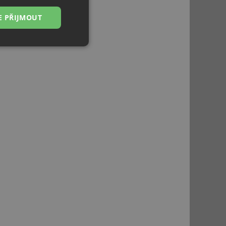
E PŘIJMOUT
Nezařazené
soubory
řazené soubory
 správa účtu. Webové
ci zařízení, která
používání a zlepšila
použití CORS po