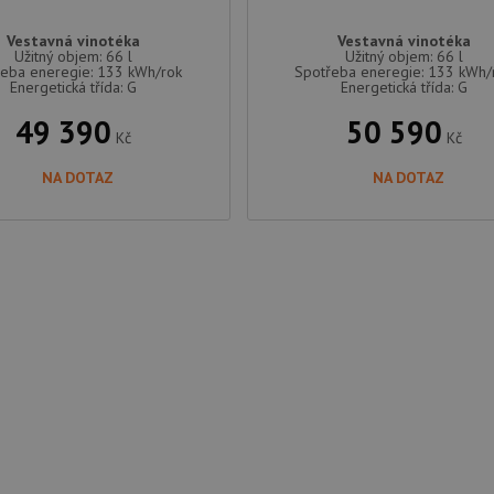
Vestavná vinotéka
Vestavná vinotéka
Užitný objem: 66 l
Užitný objem: 66 l
řeba eneregie: 133 kWh/rok
Spotřeba eneregie: 133 kWh/
Energetická třída: G
Energetická třída: G
49 390
50 590
Kč
Kč
NA DOTAZ
NA DOTAZ