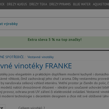
OCK
DŘEZY ALVEUS
DŘEZY TEKA
DŘEZY PYRAMIS
BLUE WATER
AQUASTON
Extra sleva 5 % na top značky!
VNÉ SPOTŘEBIČE
Vestavné vinotéky
avné vinotéky FRANKE
otéky jsou elegantním a praktickým doplňkem moderní kuchyně i domácího ba
rávné vlhkosti, čímž zachovávají jeho chuť i aroma. Díky vestavnému proved
ž by narušovala celkový vzhled interiéru. Vnitřní prostor je členěn do polic,
 modelů nabízí dvouzónové chlazení – ideální pro současné uchování bíléh
ichý provoz, ochrana proti UV záření či elektronické ovládání. Vestavné vino
í moderní technologie s decentním designem a chce mít své oblíbené láhve
Celkem výrobků
2