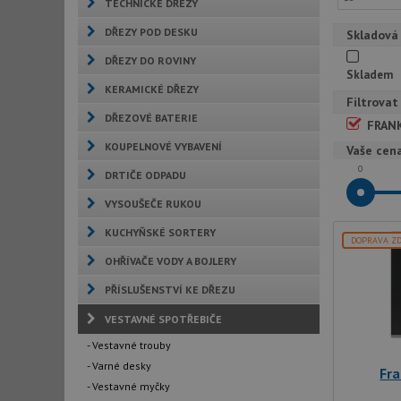
TECHNICKÉ DŘEZY
DŘEZY POD DESKU
Skladová
DŘEZY DO ROVINY
Skladem
KERAMICKÉ DŘEZY
Filtrovat
DŘEZOVÉ BATERIE
FRAN
KOUPELNOVÉ VYBAVENÍ
Vaše cen
0
DRTIČE ODPADU
VYSOUŠEČE RUKOU
KUCHYŇSKÉ SORTERY
DOPRAVA Z
OHŘÍVAČE VODY A BOJLERY
PŘÍSLUŠENSTVÍ KE DŘEZU
VESTAVNÉ SPOTŘEBIČE
- Vestavné trouby
- Varné desky
Fr
- Vestavné myčky