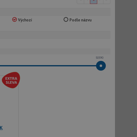
Výchozí
Podle názvu
50590
BK