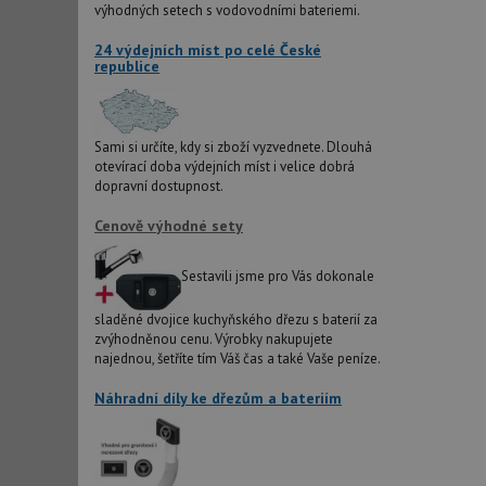
IDE
výhodných setech s vodovodními bateriemi.
24 výdejních míst po celé České
republice
sid
test_cookie
Sami si určíte, kdy si zboží vyzvednete. Dlouhá
otevírací doba výdejních míst i velice dobrá
dopravní dostupnost.
YSC
Cenově výhodné sety
_gcl_au
Sestavili jsme pro Vás dokonale
sladěné dvojice kuchyňského dřezu s baterií za
__Secure-ROLLOU
zvýhodněnou cenu. Výrobky nakupujete
najednou, šetříte tím Váš čas a také Vaše peníze.
VISITOR_INFO1_LIV
Náhradní díly ke dřezům a bateriím