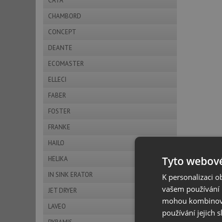
CATA
CHAMBORD
CONCEPT
DEANTE
ECOMASTER
ELLECI
FABER
FOSTER
FRANKE
HAILO
Tyto webové
HELIKA
IN SINK ERATOR
K personalizaci 
vašem používání n
JET DRYER
mohou kombinovat
LAVEO
používání jejich 