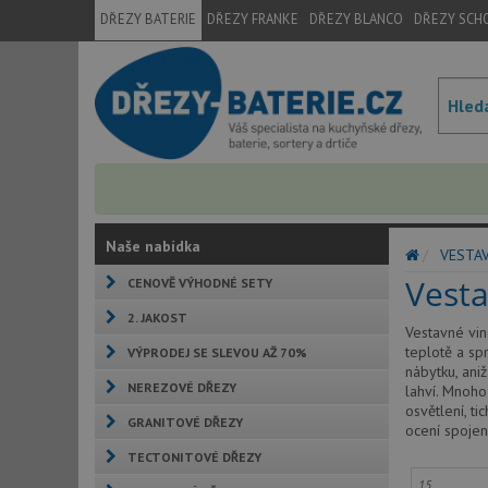
DŘEZY BATERIE
DŘEZY FRANKE
DŘEZY BLANCO
DŘEZY SCH
Naše nabídka
VESTA
Vest
CENOVĚ VÝHODNÉ SETY
2. JAKOST
Vestavné vin
teplotě a sp
VÝPRODEJ SE SLEVOU AŽ 70%
nábytku, ani
NEREZOVÉ DŘEZY
lahví. Mnoho
osvětlení, t
GRANITOVÉ DŘEZY
ocení spojen
TECTONITOVÉ DŘEZY