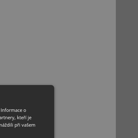
 Informace o
tnery, kteří je
máždili při vašem