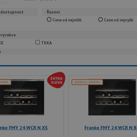
 dostupnost
Řazení
Cena od nejnižší
Cena od nejvyšší
 výrobce
KE
TEKA
a
DARMA
DOPRAVA ZDARMA
anke FMY 24 WCR N XS
Franke FMY 24 WCR N 