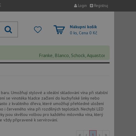
E
Login
Registruj
Nákupní košík
0 ks, Cena
0 Kč
Franke, Blanco, Schock, Aquastone, Teka, Helika, Dea
ru. Umožňují stylové a ideální skladování vína při stabilní
ení se vinotéka hladce začlení do kuchyňské linky nebo
 často z kvalitního dřeva, které umožňují přehledné uložení
o i červeného vína při rozdílných teplotách. Nechybí LED
téky jsou skvělou volbou pro každého milovníka vína, který
 vždy připravené k servírování.
1