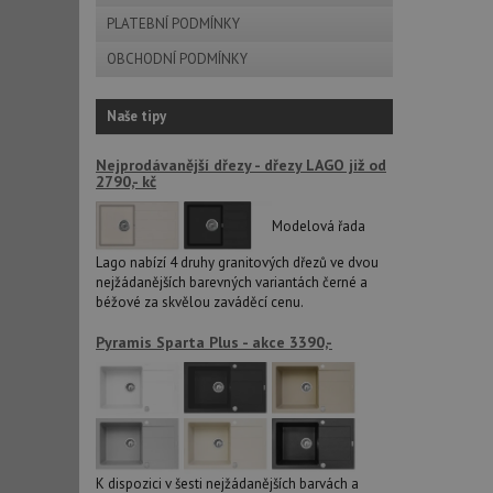
PLATEBNÍ PODMÍNKY
OBCHODNÍ PODMÍNKY
sid
Naše tipy
CookieScriptConse
Nejprodávanější dřezy - dřezy LAGO již od
2790,- kč
AUTORIZACE
Modelová řada
Lago nabízí 4 druhy granitových dřezů ve dvou
nejžádanějších barevných variantách černé a
béžové za skvělou zaváděcí cenu.
Název
Název
Pyramis Sparta Plus - akce 3390,-
_ga
VISITOR_PRIVACY_
_ga_9T91YFLEPX
__Secure-YNID
K dispozici v šesti nejžádanějších barvách a