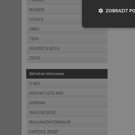
PYRAMIS
REGINOX
ZOBRAZIT P
SCHOCK
Nezbytně nutn
SINKS
soubory
TEKA
VILLEROY & BOCH
ZELVO
Užitečné informace
Nezbytně nutn
O NÁS
Nezbytně nutné soubo
stránky nelze bez ne
KONTAKTUJTE NÁS
DOPRAVA
Název
VRÁCENÍ ZBOŽÍ
udid
REKLAMAČNÍ FORMULÁŘ
AWSALBCORS
EXPEDICE ZBOŽÍ