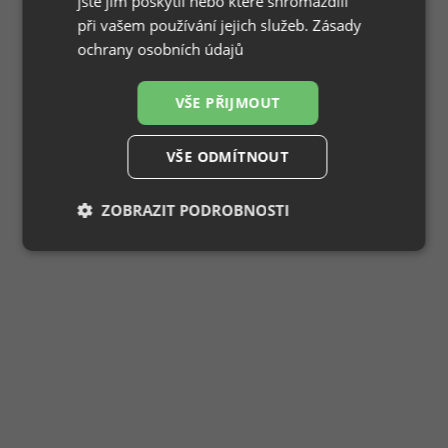
jste jim poskytli nebo které shromáždili
při vašem používání jejich služeb.
Zásady
ochrany osobních údajů
VŠE PŘIJMOUT
VŠE ODMÍTNOUT
ZOBRAZIT PODROBNOSTI
Nezbytně
Výkonové
Soubory
nutné
soubory
cílení
soubory
Funkční soubory
Nezařazené
soubory