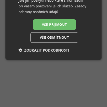
jste jim poskytli nebo které shromáždili
při vašem používání jejich služeb.
Zásady
ochrany osobních údajů
VŠE PŘIJMOUT
VŠE ODMÍTNOUT
ZOBRAZIT PODROBNOSTI
Nezbytně
Výkonové
Soubory
nutné
soubory
cílení
soubory
Funkční soubory
Nezařazené
soubory