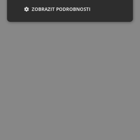
ZOBRAZIT PODROBNOSTI
Nezbytně
Výkonové
Soubory
nutné
soubory
cílení
soubory
Funkční soubory
Nezařazené
soubory
Nezbytně nutné soubory
Výkonové soubory
Soubory cílení
Funkční soubory
Nezařazené soubory
Nezbytně nutné soubory cookie umožňují základní
funkce webových stránek, jako je přihlášení