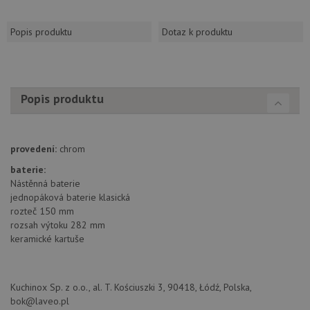
Popis produktu
Dotaz k produktu
Popis produktu
provedení:
chrom
baterie:
Nástěnná baterie
jednopáková baterie klasická
rozteč 150 mm
rozsah výtoku 282 mm
keramické kartuše
Kuchinox Sp. z o.o., al. T. Kościuszki 3, 90418, Łódź, Polska,
bok@laveo.pl