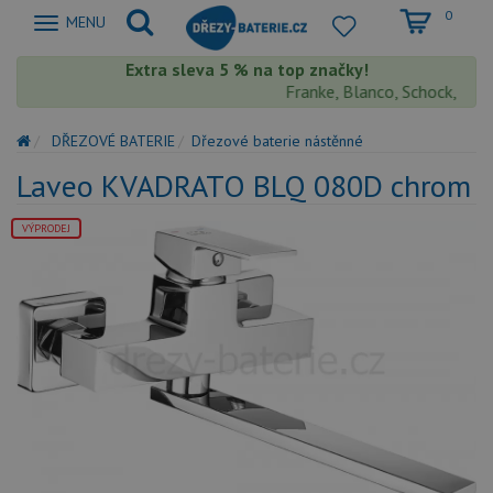
0
Zobrazit
MENU
nabidku
Extra sleva 5 % na top značky!
Franke, Blanco, Schock, Aquas
DŘEZOVÉ BATERIE
Dřezové baterie nástěnné
Laveo KVADRATO BLQ 080D chrom
VÝPRODEJ