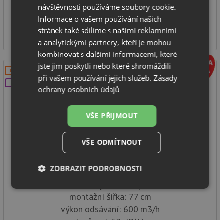
návštěvnosti používáme soubory cookie.
SKLADEM
Informace o vašem používání našich
16 947
stránek také sdílíme s našimi reklamními
Kč
a analytickými partnery, kteří je mohou
kombinovat s dalšími informacemi, které
jste jim poskytli nebo které shromáždili
DOPRAVA ZDARMA
při vašem používání jejich služeb.
Zásady
+DÁREK
ochrany osobních údajů
VŠE PŘIJMOUT
VŠE ODMÍTNOUT
FABER VICTORY 2.0 X A77
ZOBRAZIT PODROBNOSTI
vestavný odsavač par
Nezbytně
Výkonové
Soubory
montážní šířka: 77 cm
nutné
soubory
cílení
soubory
výkon odsávání: 600 m3/h