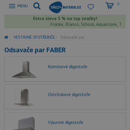
0
Zobrazit
MENU
nabidku
Extra sleva 5 % na top značky!
Franke, Blanco, Schock, Aquastone, Teka, He
VESTAVNÉ SPOTŘEBIČE
Odsavače par
Odsavače par FABER
Komínové digestoře
Ostrůvkové digestoře
Výsuvné digestoře