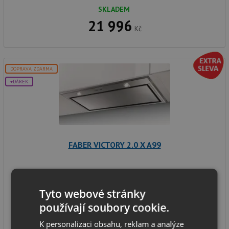
SKLADEM
21 996
Kč
DOPRAVA ZDARMA
+DÁREK
FABER VICTORY 2.0 X A99
vestavný odsavač par
Tyto webové stránky
montážní šířka: 99 cm
používají soubory cookie.
výkon odsávání: 600 m3/h
K personalizaci obsahu, reklam a analýze
hlučnost 52 dB(A)