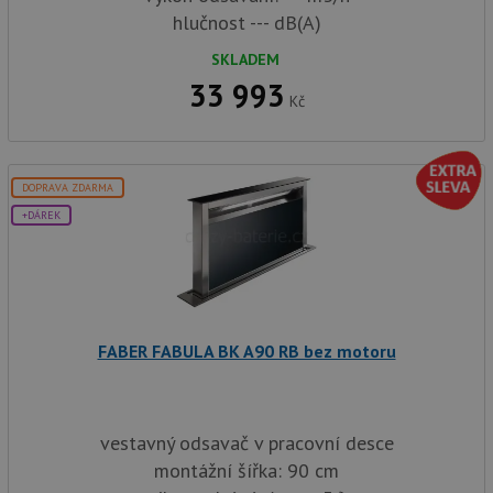
naleze
soubor
hlučnost --- dB(A)
relace
pravd
SKLADEM
použit
správu
33 993
relace.
Kč
CookieScriptConsent
5 měsíců
Tento 
CookieScript
4 týdny
cookie
www.drezy-
služba
baterie.cz
Script
zapam
DOPRAVA ZDARMA
předvo
+DÁREK
souhla
soubor
návště
nutné,
banner
Cookie
Script
fungov
správn
FABER FABULA BK A90 RB bez motoru
AUTORIZACE
www.drezy-
Zavřením
baterie.cz
prohlížeče
vestavný odsavač v pracovní desce
montážní šířka: 90 cm