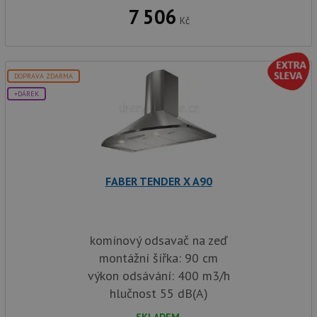
7 506
Kč
DOPRAVA ZDARMA
+DÁREK
FABER TENDER X A90
komínový odsavač na zeď
montážní šířka: 90 cm
výkon odsávání: 400 m3/h
hlučnost 55 dB(A)