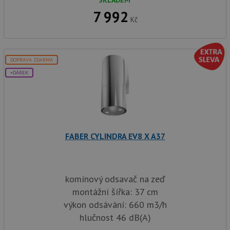
SKLADEM
7 992
Kč
DOPRAVA ZDARMA
+DÁREK
FABER CYLINDRA EV8 X A37
komínový odsavač na zeď
montážní šířka: 37 cm
výkon odsávání: 660 m3/h
hlučnost 46 dB(A)