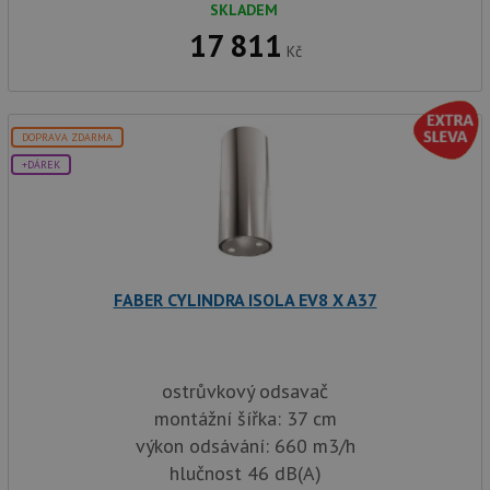
SKLADEM
17 811
Kč
DOPRAVA ZDARMA
+DÁREK
FABER CYLINDRA ISOLA EV8 X A37
ostrůvkový odsavač
montážní šířka: 37 cm
výkon odsávání: 660 m3/h
hlučnost 46 dB(A)