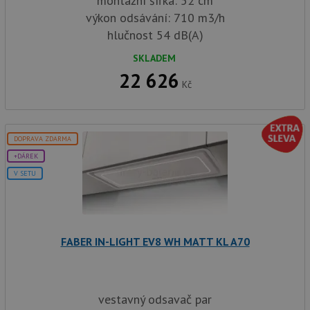
montážní šířka: 52 cm
roz
Yo
výkon odsávání: 710 m3/h
hlučnost 54 dB(A)
SKLADEM
22 626
Kč
DOPRAVA ZDARMA
+DÁREK
V SETU
FABER IN-LIGHT EV8 WH MATT KL A70
vestavný odsavač par