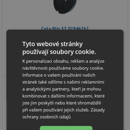
Cata filtr ST 02846762
Tyto webové stránky
používají soubory cookie.
IHNED K ODESLÁNÍ
K personalizaci obsahu, reklam a analýze
299
Kč
návštěvnosti používáme soubory cookie.
Informace o vašem používání našich
stránek také sdílíme s našimi reklamními
a analytickými partnery, kteří je mohou
kombinovat s dalšími informacemi, které
jste jim poskytli nebo které shromáždili
při vašem používání jejich služeb.
Zásady
ochrany osobních údajů