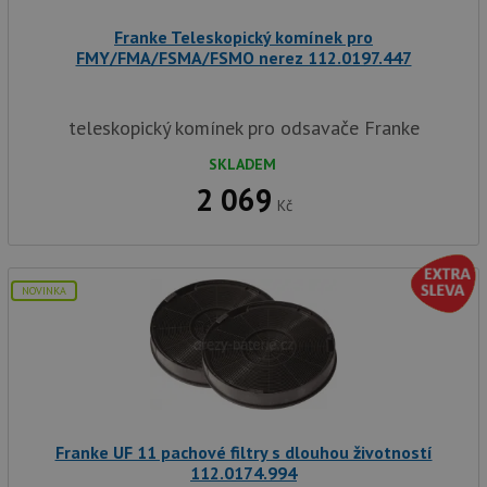
ko
uži
Franke Teleskopický komínek pro
vid
ná
FMY/FMA/FSMA/FSMO nerez 112.0197.447
uv
we
sid
.seznam.cz
4 týdny 2
Tot
teleskopický komínek pro odsavače Franke
dny
bě
so
ale
SKLADEM
nal
2 069
so
Kč
rel
pr
pou
spr
rel
NOVINKA
test_cookie
15 minut
Te
Google LLC
co
.doubleclick.net
na
sp
Do
(kt
sp
Goo
zji
pro
Franke UF 11 pachové filtry s dlouhou životností
ná
we
112.0174.994
po