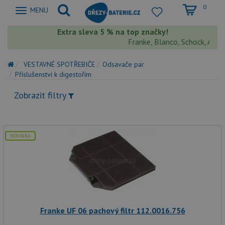
0
Zobrazit
MENU
nabidku
Extra sleva 5 % na top značky!
Franke, Blanco, Schock, Aquast
VESTAVNÉ SPOTŘEBIČE
Odsavače par
Příslušenství k digestořím
Zobrazit filtry
NOVINKA
Franke UF 06 pachový filtr 112.0016.756