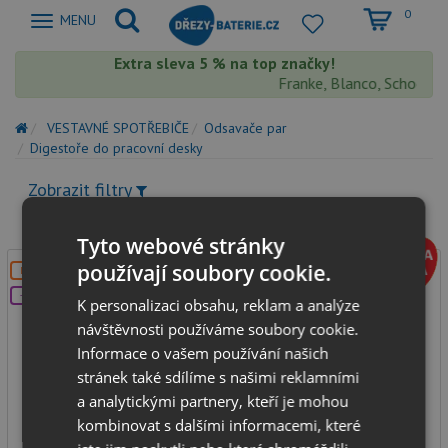
0
Zobrazit
MENU
nabidku
Extra sleva 5 % na top značky!
Franke, Blanco, Schock, A
VESTAVNÉ SPOTŘEBIČE
Odsavače par
Digestoře do pracovní desky
Zobrazit filtry
Tyto webové stránky
používají soubory cookie.
DOPRAVA ZDARMA
+DÁREK
K personalizaci obsahu, reklam a analýze
návštěvnosti používáme soubory cookie.
Informace o vašem používání našich
stránek také sdílíme s našimi reklamními
a analytickými partnery, kteří je mohou
AIRFORCE Downdraft 90 BK
kombinovat s dalšími informacemi, které