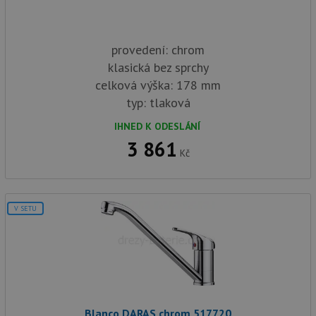
provedení: chrom
klasická bez sprchy
celková výška: 178 mm
typ: tlaková
IHNED K ODESLÁNÍ
3 861
Kč
V SETU
Blanco DARAS chrom 517720