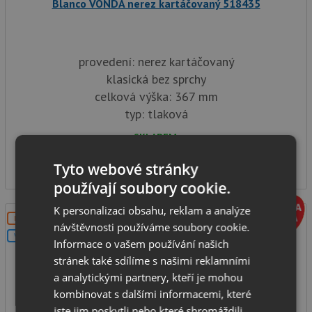
Blanco VONDA nerez kartáčovaný 518435
provedení: nerez kartáčovaný
klasická bez sprchy
celková výška: 367 mm
typ: tlaková
SKLADEM
11 601
Kč
Tyto webové stránky
používají soubory cookie.
K personalizaci obsahu, reklam a analýze
DOPRAVA ZDARMA
návštěvnosti používáme soubory cookie.
V SETU
Informace o vašem používání našich
stránek také sdílíme s našimi reklamními
a analytickými partnery, kteří je mohou
kombinovat s dalšími informacemi, které
jste jim poskytli nebo které shromáždili