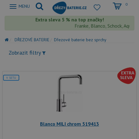
0
Zobrazit
MENU
nabidku
Extra sleva 5 % na top značky!
Franke, Blanco, Schock, Aquastone
DŘEZOVÉ BATERIE
Dřezové baterie bez sprchy
Zobrazit filtry
V SETU
Blanco MILI chrom 519413