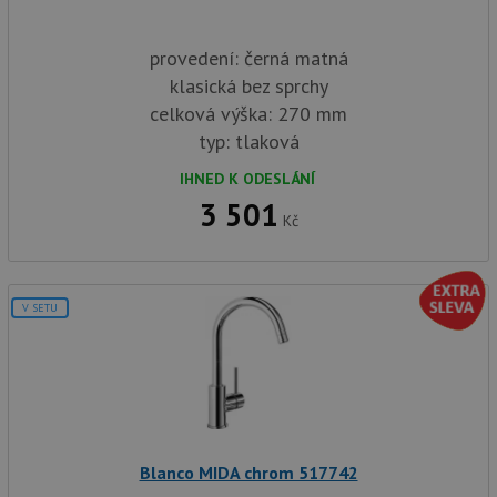
provedení: černá matná
klasická bez sprchy
celková výška: 270 mm
typ: tlaková
IHNED K ODESLÁNÍ
3 501
Kč
V SETU
Blanco MIDA chrom 517742