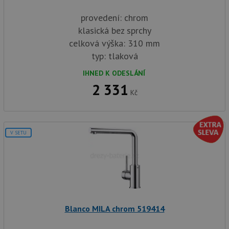
provedení: chrom
klasická bez sprchy
celková výška: 310 mm
typ: tlaková
IHNED K ODESLÁNÍ
2 331
Kč
V SETU
Blanco MILA chrom 519414