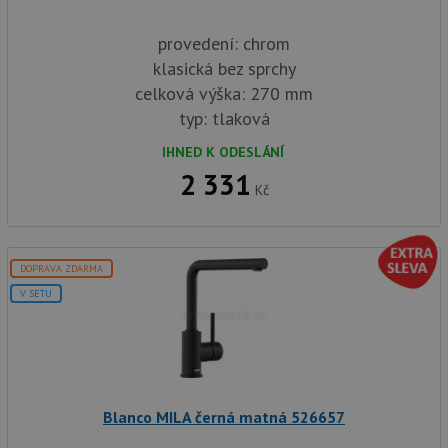
provedení: chrom
klasická bez sprchy
celková výška: 270 mm
typ: tlaková
IHNED K ODESLÁNÍ
2 331
Kč
DOPRAVA ZDARMA
V SETU
Blanco MILA černá matná 526657