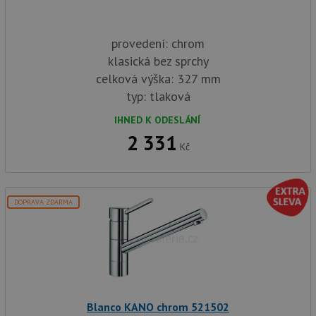
provedení: chrom
klasická bez sprchy
celková výška: 327 mm
typ: tlaková
IHNED K ODESLÁNÍ
2 331
Kč
DOPRAVA ZDARMA
Blanco KANO chrom 521502