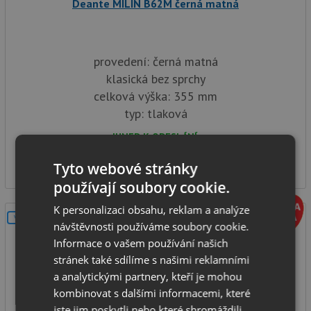
Deante MILIN B62M černá matná
provedení: černá matná
klasická bez sprchy
celková výška: 355 mm
typ: tlaková
IHNED K ODESLÁNÍ
2 290
Kč
Tyto webové stránky
používají soubory cookie.
K personalizaci obsahu, reklam a analýze
V SETU
návštěvnosti používáme soubory cookie.
Informace o vašem používání našich
stránek také sdílíme s našimi reklamními
a analytickými partnery, kteří je mohou
kombinovat s dalšími informacemi, které
jste jim poskytli nebo které shromáždili