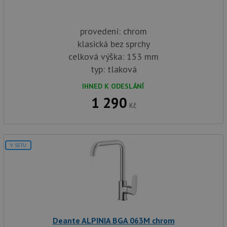
provedení: chrom
klasická bez sprchy
celková výška: 153 mm
typ: tlaková
IHNED K ODESLÁNÍ
1 290
Kč
V SETU
Deante ALPINIA BGA 063M chrom