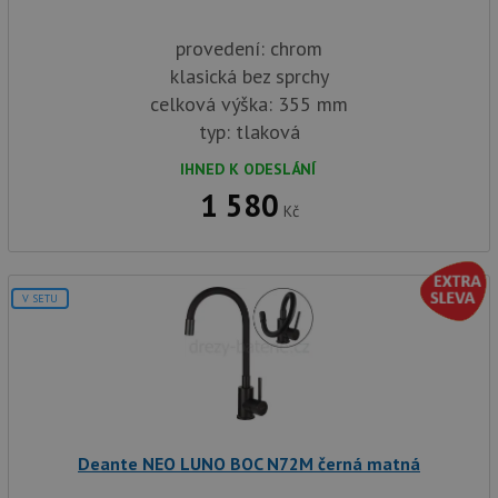
provedení: chrom
klasická bez sprchy
celková výška: 355 mm
typ: tlaková
IHNED K ODESLÁNÍ
1 580
Kč
V SETU
Deante NEO LUNO BOC N72M černá matná