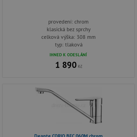
provedení: chrom
klasická bez sprchy
celková výška: 308 mm
typ: tlaková
IHNED K ODESLÁNÍ
1 890
Kč
Deante CORIO BFC 060M chrom