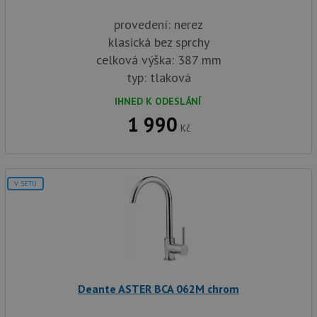
provedení: nerez
klasická bez sprchy
celková výška: 387 mm
typ: tlaková
IHNED K ODESLÁNÍ
1 990
Kč
V SETU
Deante ASTER BCA 062M chrom