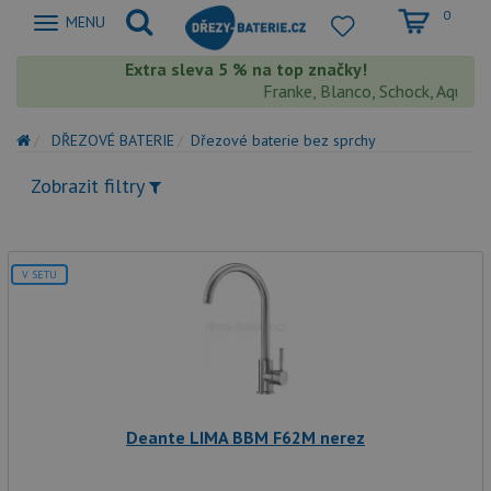
0
Zobrazit
MENU
nabidku
Extra sleva 5 % na top značky!
Franke, Blanco, Schock, Aquastone
DŘEZOVÉ BATERIE
Dřezové baterie bez sprchy
Zobrazit filtry
V SETU
Deante LIMA BBM F62M nerez