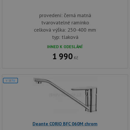
provedení: černá matná
tvarovatelné ramínko
celková výška: 250-400 mm
typ: tlaková
IHNED K ODESLÁNÍ
1 990
Kč
V SETU
Deante CORIO BFC 060M chrom