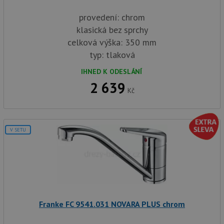
provedení: chrom
klasická bez sprchy
celková výška: 350 mm
typ: tlaková
IHNED K ODESLÁNÍ
2 639
Kč
V SETU
Franke FC 9541.031 NOVARA PLUS chrom