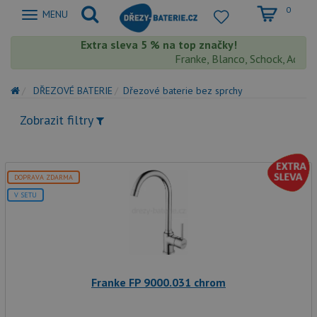
0
Zobrazit
MENU
nabidku
Extra sleva 5 % na top značky!
Franke, Blanco, Schock, Aquaston
DŘEZOVÉ BATERIE
Dřezové baterie bez sprchy
Zobrazit filtry
DOPRAVA ZDARMA
V SETU
Franke FP 9000.031 chrom