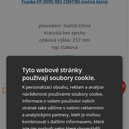
Franke FP 0095.901 CENTRO matná černá
provedení: matná černá
klasická bez sprchy
celková výška: 237 mm
typ: tlaková
SKLADEM
7 949
Kč
Tyto webové stránky
používají soubory cookie.
K personalizaci obsahu, reklam a analýze
DOPRAVA ZDARMA
návštěvnosti používáme soubory cookie.
Informace o vašem používání našich
stránek také sdílíme s našimi reklamními
a analytickými partnery, kteří je mohou
kombinovat s dalšími informacemi, které
jste jim poskytli nebo které shromáždili