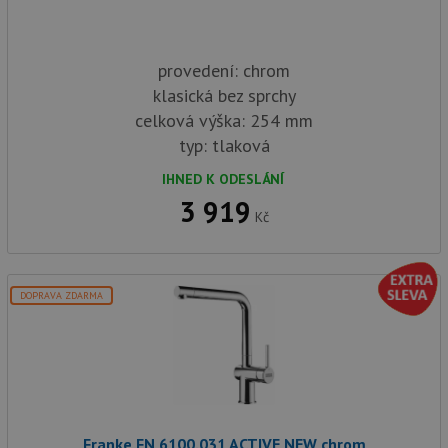
provedení: chrom
klasická bez sprchy
celková výška: 254 mm
typ: tlaková
IHNED K ODESLÁNÍ
3 919
Kč
DOPRAVA ZDARMA
Franke FN 6100.031 ACTIVE NEW chrom