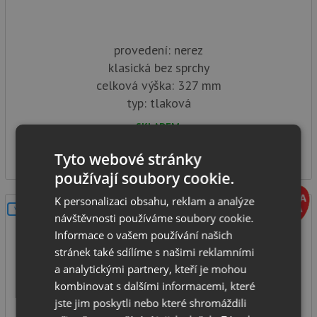
provedení: nerez
klasická bez sprchy
celková výška: 327 mm
typ: tlaková
SKLADEM
3 990
Kč
Tyto webové stránky
používají soubory cookie.
K personalizaci obsahu, reklam a analýze
V SETU
návštěvnosti používáme soubory cookie.
Informace o vašem používání našich
stránek také sdílíme s našimi reklamními
a analytickými partnery, kteří je mohou
kombinovat s dalšími informacemi, které
jste jim poskytli nebo které shromáždili
Pyramis FLESSI bílá