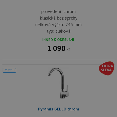
provedení: chrom
klasická bez sprchy
celková výška: 245 mm
typ: tlaková
IHNED K ODESLÁNÍ
1 090
Kč
V SETU
Pyramis BELLO chrom