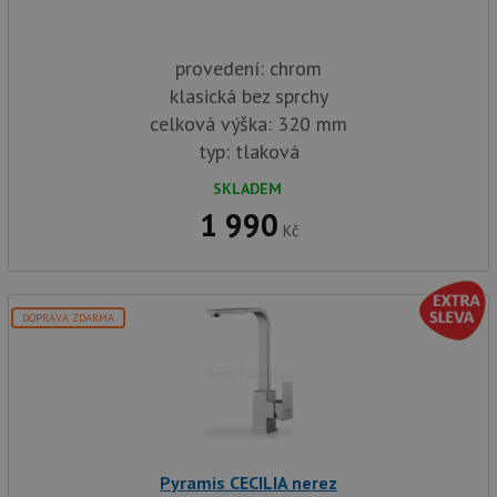
provedení: chrom
klasická bez sprchy
celková výška: 320 mm
typ: tlaková
SKLADEM
1 990
Kč
DOPRAVA ZDARMA
Pyramis CECILIA nerez