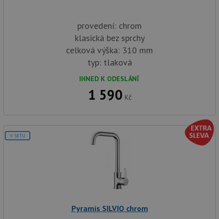
provedení: chrom
klasická bez sprchy
celková výška: 310 mm
typ: tlaková
IHNED K ODESLÁNÍ
1 590
Kč
V SETU
Pyramis SILVIO chrom