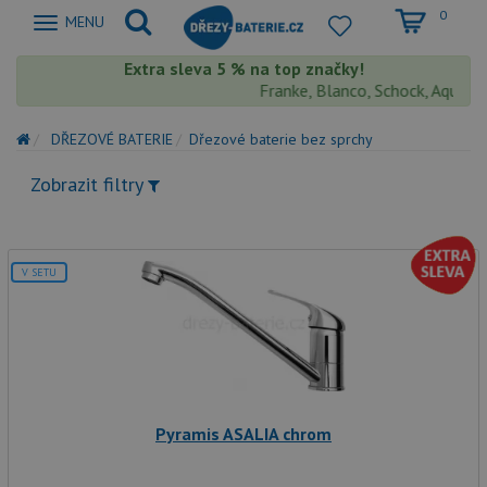
0
Zobrazit
MENU
nabidku
Extra sleva 5 % na top značky!
Franke, Blanco, Schock, Aquaston
DŘEZOVÉ BATERIE
Dřezové baterie bez sprchy
Zobrazit filtry
V SETU
Pyramis ASALIA chrom