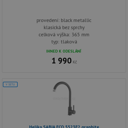
provedení: black metallic
klasická bez sprchy
celková výška: 365 mm
typ: tlaková
IHNED K ODESLÁNÍ
1 990
Kč
V SETU
Helika SABIA ECO 5523E2 graphite