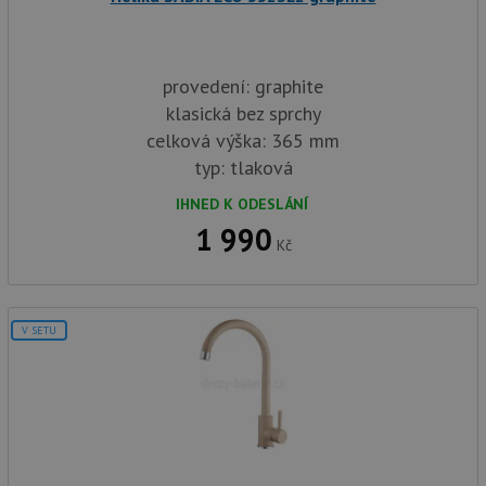
provedení: graphite
klasická bez sprchy
celková výška: 365 mm
typ: tlaková
IHNED K ODESLÁNÍ
1 990
Kč
V SETU