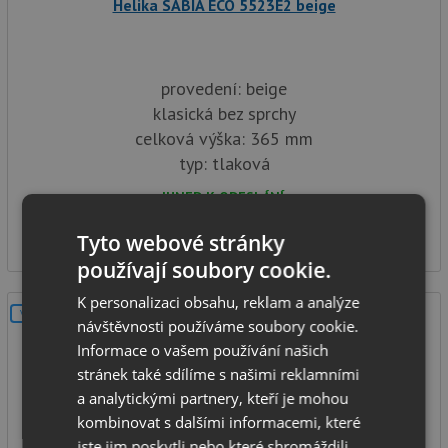
Helika SABIA ECO 5523E2 beige
provedení: beige
klasická bez sprchy
celková výška: 365 mm
typ: tlaková
IHNED K ODESLÁNÍ
1 990
Kč
Tyto webové stránky
používají soubory cookie.
K personalizaci obsahu, reklam a analýze
V SETU
návštěvnosti používáme soubory cookie.
Informace o vašem používání našich
stránek také sdílíme s našimi reklamními
a analytickými partnery, kteří je mohou
kombinovat s dalšími informacemi, které
jste jim poskytli nebo které shromáždili