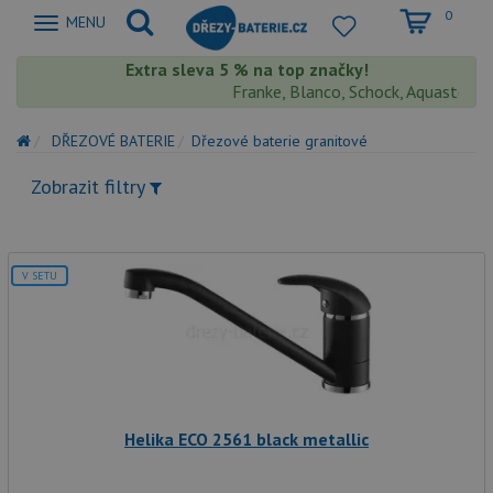
0
Zobrazit
MENU
nabidku
Extra sleva 5 % na top značky!
Franke, Blanco, Schock, Aquastone, Te
DŘEZOVÉ BATERIE
Dřezové baterie granitové
Zobrazit filtry
V SETU
Helika ECO 2561 black metallic