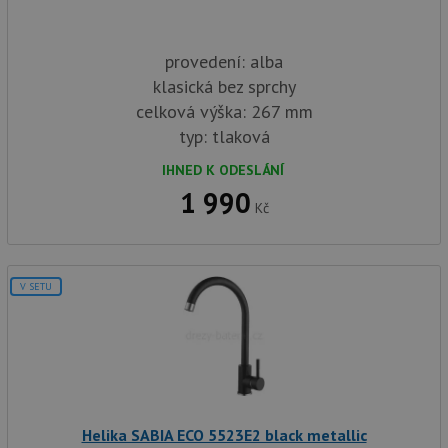
provedení: alba
klasická bez sprchy
celková výška: 267 mm
typ: tlaková
IHNED K ODESLÁNÍ
1 990
Kč
V SETU
Helika SABIA ECO 5523E2 black metallic