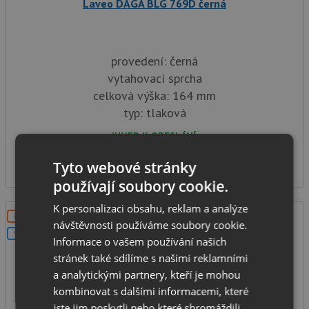
Laveo DAGA BLG 769D černá
provedení: černá
vytahovací sprcha
celková výška: 164 mm
typ: tlaková
IHNED K ODESLÁNÍ
2 390
Kč
Tyto webové stránky
používají soubory cookie.
K personalizaci obsahu, reklam a analýze
DOPRAVA ZDARMA
návštěvnosti používáme soubory cookie.
V SETU
Informace o vašem používání našich
stránek také sdílíme s našimi reklamními
a analytickými partnery, kteří je mohou
kombinovat s dalšími informacemi, které
jste jim poskytli nebo které shromáždili