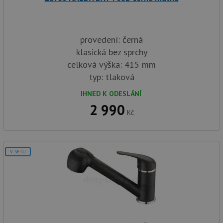
provedení: černá
klasická bez sprchy
celková výška: 415 mm
typ: tlaková
IHNED K ODESLÁNÍ
2 990
Kč
V SETU