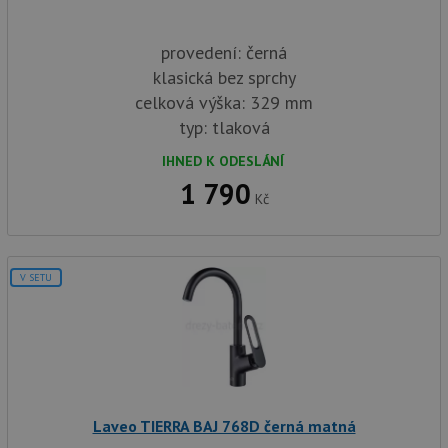
provedení: černá
klasická bez sprchy
celková výška: 329 mm
typ: tlaková
IHNED K ODESLÁNÍ
1 790
Kč
V SETU
Laveo TIERRA BAJ 768D černá matná