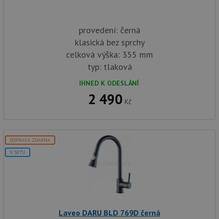
provedení: černá
klasická bez sprchy
celková výška: 355 mm
typ: tlaková
IHNED K ODESLÁNÍ
2 490
Kč
DOPRAVA ZDARMA
V SETU
Laveo DARU BLD 769D černá