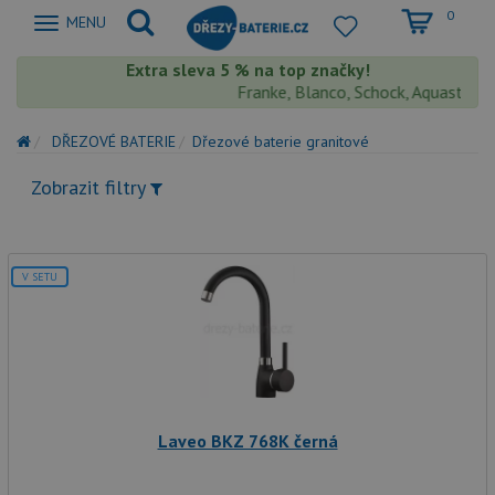
0
Zobrazit
MENU
nabidku
Extra sleva 5 % na top značky!
Franke, Blanco, Schock, Aquastone, T
DŘEZOVÉ BATERIE
Dřezové baterie granitové
Zobrazit filtry
V SETU
Laveo BKZ 768K černá