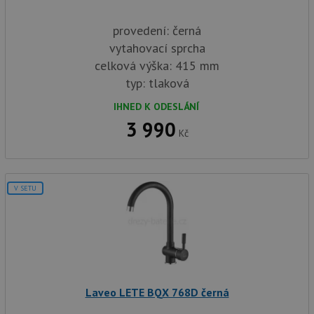
provedení: černá
vytahovací sprcha
celková výška: 415 mm
typ: tlaková
IHNED K ODESLÁNÍ
3 990
Kč
V SETU
Laveo LETE BQX 768D černá