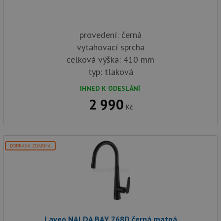
provedení: černá
vytahovací sprcha
celková výška: 410 mm
typ: tlaková
IHNED K ODESLÁNÍ
2 990
Kč
DOPRAVA ZDARMA
Laveo NALDA BAY 768D černá matná