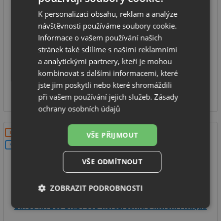
K personalizaci obsahu, reklam a analýze
provedení: černá matná
návštěvnosti používáme soubory cookie.
tvarovatelné ramínko / filtrační
Informace o vašem používání našich
celková výška: cca 405 mm
stránek také sdílíme s našimi reklamními
typ: tlaková
a analytickými partnery, kteří je mohou
kombinovat s dalšími informacemi, které
IHNED K ODESLÁNÍ
jste jim poskytli nebo které shromáždili
3 490
Kč
při vašem používání jejich služeb.
Zásady
ochrany osobních údajů
DOPRAVA ZDARMA
VŠE PŘIJMOUT
V SETU
VŠE ODMÍTNOUT
ZOBRAZIT PODROBNOSTI
Laveo RIVECO BRIB768D nerez/černá s filtrem Fitaqua
Nezbytně
Výkonové
Soubory
nutné
soubory
cílení