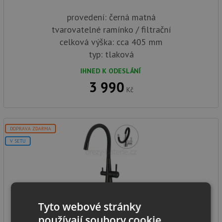
provedení: černá matná
tvarovatelné ramínko / filtrační
celková výška: cca 405 mm
typ: tlaková
IHNED K ODESLÁNÍ
3 990
Kč
DOPRAVA ZDARMA
V SETU
Laveo RIVECO BRI B68D černá matná
Tyto webové stránky
používají soubory cookie.