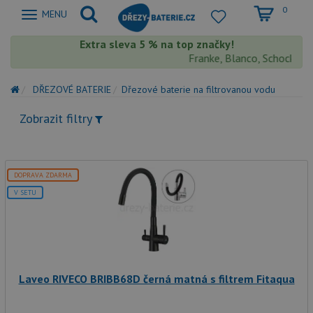
0
Zobrazit
MENU
nabidku
Extra sleva 5 % na top značky!
Franke, Blanco, Schock, Aqu
DŘEZOVÉ BATERIE
Dřezové baterie na filtrovanou vodu
Zobrazit filtry
DOPRAVA ZDARMA
V SETU
Laveo RIVECO BRIBB68D černá matná s filtrem Fitaqua