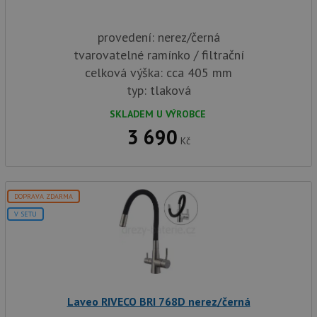
soubory
provedení: nerez/černá
tvarovatelné ramínko / filtrační
Funkční soubory
Nezařazené
celková výška: cca 405 mm
soubory
typ: tlaková
SKLADEM U VÝROBCE
3 690
Kč
Nezbytně nutné soubory
Výkonové soubory
Soubory cílení
Funkční soubory
DOPRAVA ZDARMA
Nezařazené soubory
V SETU
Nezbytně nutné soubory cookie umožňují základní
funkce webových stránek, jako je přihlášení
uživatele a správa účtu. Webové stránky nelze bez
nezbytně nutných souborů cookie správně používat.
Poskytovatel
/
Název
Vyprší
Popis
Laveo RIVECO BRI 768D nerez/černá
Doména