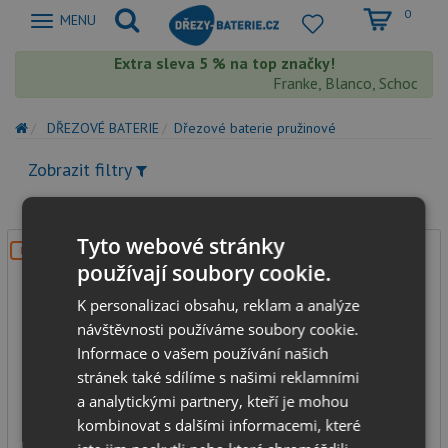
0
Zobrazit
MENU
nabidku
Extra sleva 5 % na top značky!
Franke, Blanco, Schock, Aq
DŘEZOVÉ BATERIE
Dřezové baterie pružinové
Zobrazit filtry
Tyto webové stránky
DOPRAVA ZDARMA
používají soubory cookie.
K personalizaci obsahu, reklam a analýze
návštěvnosti používáme soubory cookie.
Informace o vašem používání našich
stránek také sdílíme s našimi reklamními
Concept BDC7547 chrom
a analytickými partnery, kteří je mohou
kombinovat s dalšími informacemi, které