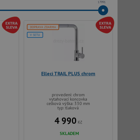
17991
DOPRAVA ZDARMA
V SETU
Elleci TRAIL PLUS chrom
provedení: chrom
vytahovací koncovka
celková výška: 330 mm
typ: tlaková
4 990
Kč
SKLADEM