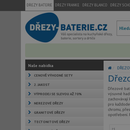
DŘEZY BATERIE
DŘEZY FRANKE
DŘEZY BLANCO
DŘEZY SCH
Naše nabídka
DŘEZO
Dřezo
CENOVĚ VÝHODNÉ SETY
2. JAKOST
Dřezové bate
výsuvné hadic
VÝPRODEJ SE SLEVOU AŽ 70%
zachovávají 
NEREZOVÉ DŘEZY
pro každoden
chromu, přes
GRANITOVÉ DŘEZY
opotřebení. 
TECTONITOVÉ DŘEZY