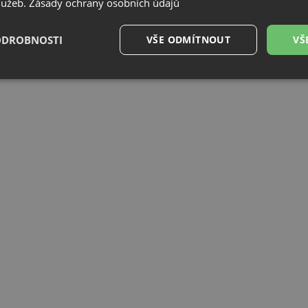
služeb.
Zásady ochrany osobních údajů
ODROBNOSTI
VŠE ODMÍTNOUT
VŠ
é
Výkonové
Soubory cílení
Funkční soubory
soubory
é soubory
Výkonové soubory
Soubory cílení
Funkční soubory
Neza
ry cookie umožňují základní funkce webových stránek, jako je přihlášení uživatele a
zbytně nutných souborů cookie správně používat.
Poskytovatel
/
Vyprší
Popis
Doména
.drezy-baterie.cz
4 týdny 2
Tento cookie se používá k jedinečné identifika
dny
mají přístup k webové stránce, aby sledovala 
uživatelskou zkušenost.