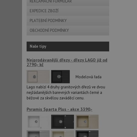
REKLAMAČNÍ FORMULÁŘ
AWSALBCORS
EXPEDICE ZBOŽÍ
PLATEBNÍ PODMÍNKY
sid
OBCHODNÍ PODMÍNKY
CookieScriptConse
Naše tipy
Nejprodávanější dřezy - dřezy LAGO již od
2790,- kč
AUTORIZACE
Modelová řada
Lago nabízí 4 druhy granitových dřezů ve dvou
nejžádanějších barevných variantách černé a
Název
béžové za skvělou zaváděcí cenu.
Název
_ga
Pyramis Sparta Plus - akce 3390,-
VISITOR_PRIVACY_
_ga_9T91YFLEPX
__Secure-YNID