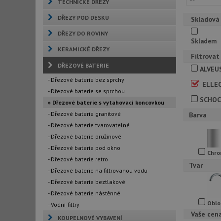
TECHNICKÉ DŘEZY
DŘEZY POD DESKU
Skladová
DŘEZY DO ROVINY
Skladem
KERAMICKÉ DŘEZY
Filtrovat
DŘEZOVÉ BATERIE
ALVEU
- Dřezové baterie bez sprchy
ELLEC
- Dřezové baterie se sprchou
SCHO
» Dřezové baterie s vytahovací koncovkou
- Dřezové baterie granitové
Barva
- Dřezové baterie tvarovatelné
- Dřezové baterie pružinové
- Dřezové baterie pod okno
Chr
- Dřezové baterie retro
Tvar
- Dřezové baterie na filtrovanou vodu
- Dřezové baterie beztlakové
- Dřezové baterie nástěnné
Oblo
- Vodní filtry
Vaše cen
KOUPELNOVÉ VYBAVENÍ