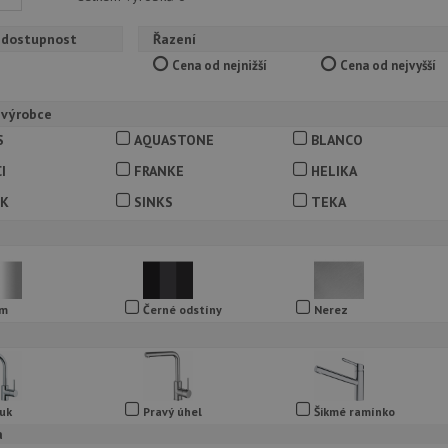
 dostupnost
Řazení
Cena od nejnižší
Cena od nejvyšší
 výrobce
S
AQUASTONE
BLANCO
I
FRANKE
HELIKA
CK
SINKS
TEKA
om
Černé odstíny
Nerez
uk
Pravý úhel
Šikmé ramínko
a