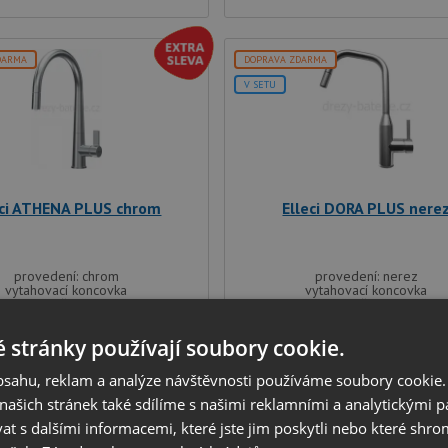
DARMA
DOPRAVA ZDARMA
V SETU
eci ATHENA PLUS chrom
Elleci DORA PLUS nere
provedení: chrom
provedení: nerez
vytahovací koncovka
vytahovací koncovka
celková výška: 368 mm
celková výška: 380 mm
typ: tlaková
typ: tlaková
 stránky používají soubory cookie.
3 890
4 890
Kč
Kč
obsahu, reklam a analýze návštěvnosti používáme soubory cookie.
SKLADEM
SKLADEM
ašich stránek také sdílíme s našimi reklamními a analytickými par
 s dalšími informacemi, které jste jim poskytli nebo které shro