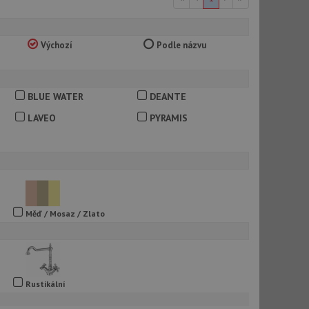
Výchozí
Podle názvu
BLUE WATER
DEANTE
LAVEO
PYRAMIS
Měď / Mosaz / Zlato
Rustikální