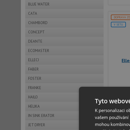
BLUE WATER
CATA
DOPRAVA Z
CHAMBORD
V SETU
CONCEPT
DEANTE
ECOMASTER
ELLECI
Ell
FABER
FOSTER
FRANKE
HAILO
Tyto webové
HELIKA
K personalizaci 
IN SINK ERATOR
vašem používání n
mohou kombinovat
JET DRYER