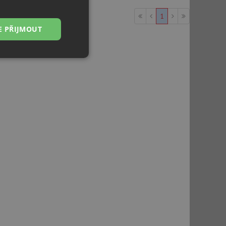
1
E PŘIJMOUT
Nezařazené
soubory
řazené soubory
 správa účtu. Webové
ci zařízení, která
používání a zlepšila