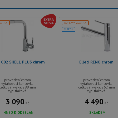
DARMA
DOPRAVA ZDARMA
V SETU
ci C02 SHELL PLUS chrom
Elleci RENO chrom
provedení:chrom
provedení:chrom
vytahovací koncovka
vytahovací koncovka
celková výška: 299 mm
celková výška: 262 mm
typ: tlaková
typ: tlaková
3 090
4 490
Kč
Kč
IHNED K ODESLÁNÍ
SKLADEM