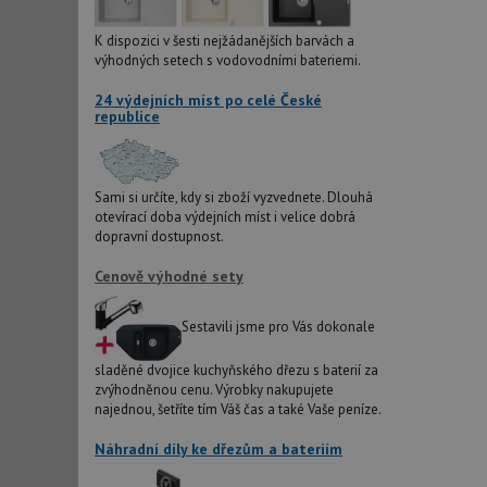
IDE
K dispozici v šesti nejžádanějších barvách a
výhodných setech s vodovodními bateriemi.
24 výdejních míst po celé České
sid
republice
test_cookie
Sami si určíte, kdy si zboží vyzvednete. Dlouhá
otevírací doba výdejních míst i velice dobrá
YSC
dopravní dostupnost.
Cenově výhodné sety
_gcl_au
Sestavili jsme pro Vás dokonale
__Secure-ROLLOU
sladěné dvojice kuchyňského dřezu s baterií za
VISITOR_INFO1_LIV
zvýhodněnou cenu. Výrobky nakupujete
najednou, šetříte tím Váš čas a také Vaše peníze.
Náhradní díly ke dřezům a bateriím