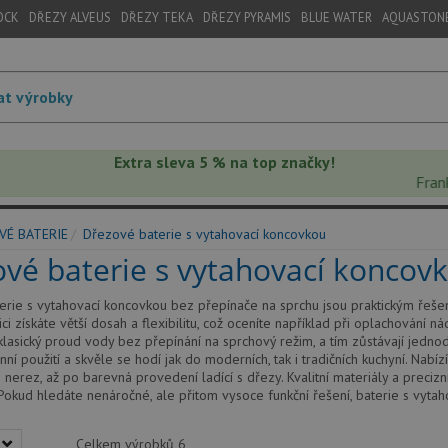
OCK
DŘEZY ALVEUS
DŘEZY TEKA
DŘEZY PYRAMIS
BLUE WATER
AQUASTON
Extra sleva 5 % na top značky!
Franke, B
VÉ BATERIE
Dřezové baterie s vytahovací koncovkou
vé baterie s vytahovací koncov
rie s vytahovací koncovkou bez přepínače na sprchu jsou praktickým řešením
i získáte větší dosah a flexibilitu, což oceníte například při oplachování n
klasický proud vody bez přepínání na sprchový režim, a tím zůstávají jedno
ní použití a skvěle se hodí jak do moderních, tak i tradičních kuchyní. Na
 nerez, až po barevná provedení ladící s dřezy. Kvalitní materiály a precizn
Pokud hledáte nenáročné, ale přitom vysoce funkční řešení, baterie s vyta
Celkem výrobků
6