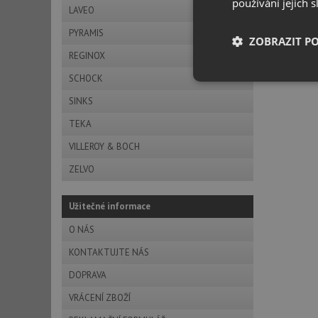
používání jejich 
LAVEO
PYRAMIS
ZOBRAZIT P
REGINOX
SCHOCK
Nezbytně nutn
soubory
SINKS
TEKA
VILLEROY & BOCH
ZELVO
Nezbytně nutn
Užitečné informace
Nezbytně nutné soubo
O NÁS
stránky nelze bez ne
KONTAKTUJTE NÁS
Název
DOPRAVA
udid
VRÁCENÍ ZBOŽÍ