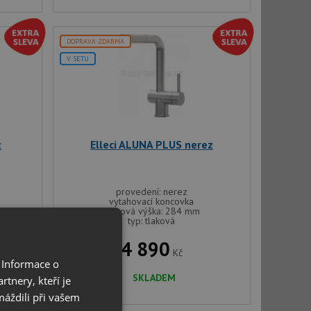
DOPRAVA ZDARMA
V SETU
z
Elleci ALUNA PLUS nerez
provedení: nerez
vytahovací koncovka
celková výška: 284 mm
typ: tlaková
4 890
Kč
 Informace o
SKLADEM
tnery, kteří je
máždili při vašem