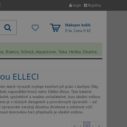
E
Login
Registruj
Nákupní košík
0 ks, Cena
0 Kč
lanco, Schock, Aquastone, Teka, Helika, Deante, Sinks, Pyramis, Cat
kou ELLECI
, které výrazně zvyšuje komfort při práci v kuchyni. Díky
ádobí, napouštění hrnců nebo čištění dřezu. Tyto baterie
duché, spolehlivé a snadno ovladatelné. Jsou ideální volbou
bízíme je v různých designech a povrchových úpravách – od
í zpracování zaručují dlouhou životnost a odolnost vůči
hovací koncovkou bez přepínače je ideální volbou.
1