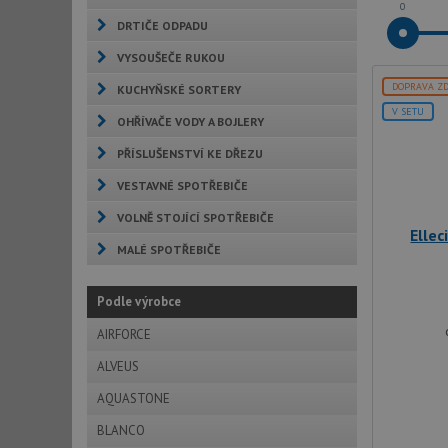
0
DRTIČE ODPADU
VYSOUŠEČE RUKOU
DOPRAVA Z
KUCHYŇSKÉ SORTERY
V SETU
OHŘÍVAČE VODY A BOJLERY
PŘÍSLUŠENSTVÍ KE DŘEZU
VESTAVNÉ SPOTŘEBIČE
VOLNĚ STOJÍCÍ SPOTŘEBIČE
Elle
MALÉ SPOTŘEBIČE
Podle výrobce
AIRFORCE
ALVEUS
AQUASTONE
BLANCO