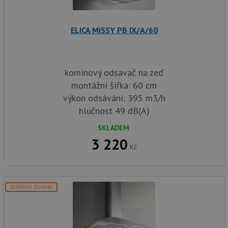
in
baterie.cz
1
cookie používá
tom
měsíc
Google Analytics
ko
k zachování
uži
stavu relace.
ELICA MISSY PB IX/A/60
we
a j
rek
ko
uži
vid
komínový odsavač na zeď
ná
uv
montážní šířka: 60 cm
we
výkon odsávání: 395 m3/h
sid
.seznam.cz
4 týdny 2
Tot
dny
bě
hlučnost 49 dB(A)
so
ale
SKLADEM
nal
so
3 220
rel
Kč
pr
pou
spr
rel
test_cookie
15 minut
Te
Google LLC
DOPRAVA ZDARMA
co
.doubleclick.net
na
sp
Do
(kt