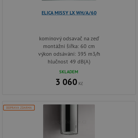
služba
baterie.cz
Script
zapam
ELICA MISSY LX WH/A/60
předvo
souhla
soubor
návště
nutné,
banner
komínový odsavač na zeď
Cookie
montážní šířka: 60 cm
Script
fungov
výkon odsávání: 395 m3/h
správn
hlučnost 49 dB(A)
AUTORIZACE
www.drezy-
Zavřením
baterie.cz
prohlížeče
SKLADEM
3 060
Kč
Poskytovatel
Název
Vyprší
Popis
DOPRAVA ZDARMA
/
Doména
Poskytovatel
/
Název
Vyprší
Po
_ga
1 rok
Tento název
Google LLC
Doména
1
souboru cookie
.drezy-
měsíc
je spojen s
baterie.cz
VISITOR_PRIVACY_METADATA
6 měsíců
Te
YouTube
Google
coo
.youtube.com
Universal
uk