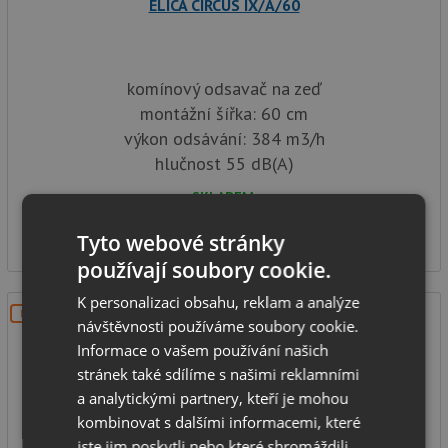
ELICA CIRCUS IX/A/60
komínový odsavač na zeď
montážní šířka: 60 cm
výkon odsávání: 384 m3/h
hlučnost 55 dB(A)
SKLADEM
5 406
Kč
Tyto webové stránky
používají soubory cookie.
K personalizaci obsahu, reklam a analýze
DOPRAVA ZDARMA
návštěvnosti používáme soubory cookie.
Informace o vašem používání našich
stránek také sdílíme s našimi reklamními
a analytickými partnery, kteří je mohou
kombinovat s dalšími informacemi, které
jste jim poskytli nebo které shromáždili