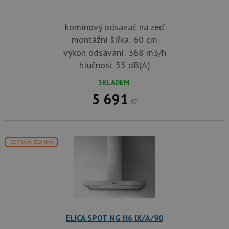
komínový odsavač na zeď
montážní šířka: 60 cm
výkon odsávání: 368 m3/h
hlučnost 55 dB(A)
SKLADEM
5 691
Kč
DOPRAVA ZDARMA
ELICA SPOT NG H6 IX/A/90