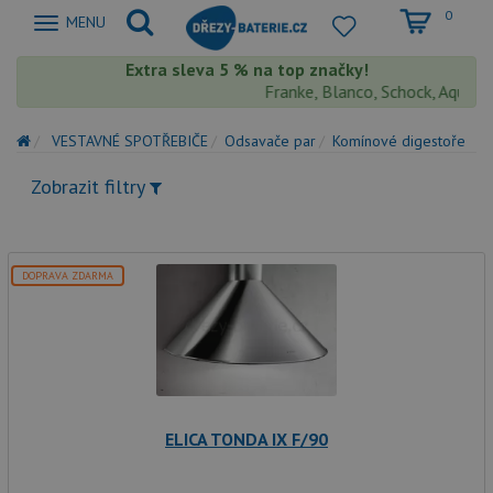
0
Zobrazit
MENU
nabidku
Extra sleva 5 % na top značky!
Franke, Blanco, Schock, Aquastone
VESTAVNÉ SPOTŘEBIČE
Odsavače par
Komínové digestoře
Zobrazit filtry
DOPRAVA ZDARMA
ELICA TONDA IX F/90