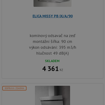
sp
Goo
zji
pro
ná
ELICA MISSY PB IX/A/90
we
po
so
YSC
Zavřením
Te
Google LLC
prohlížeče
co
.youtube.com
komínový odsavač na zeď
na
Yo
montážní šířka: 90 cm
sl
výkon odsávání: 395 m3/h
zo
vlo
hlučnost 49 dB(A)
_gcl_au
3 měsíce
Te
Google LLC
co
.drezy-
SKLADEM
na
baterie.cz
4 361
sp
Kč
Dou
pr
in
tom
ko
uži
DOPRAVA ZDARMA
we
a j
rek
ko
uži