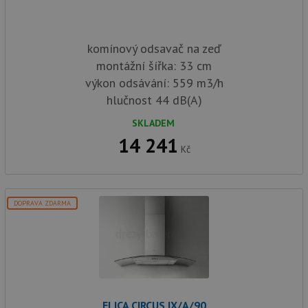
komínový odsavač na zeď
montážní šířka: 33 cm
výkon odsávání: 559 m3/h
hlučnost 44 dB(A)
SKLADEM
14 241
Kč
DOPRAVA ZDARMA
ELICA CIRCUS IX/A/90