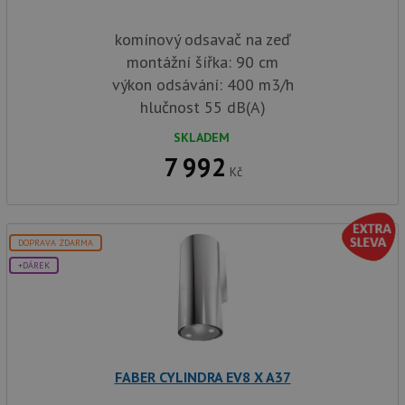
komínový odsavač na zeď
montážní šířka: 90 cm
výkon odsávání: 400 m3/h
hlučnost 55 dB(A)
SKLADEM
7 992
Kč
DOPRAVA ZDARMA
+DÁREK
FABER CYLINDRA EV8 X A37