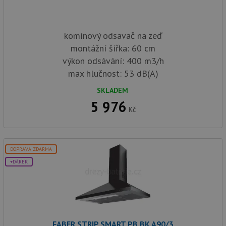
komínový odsavač na zeď
montážní šířka: 60 cm
výkon odsávání: 400 m3/h
max hlučnost: 53 dB(A)
SKLADEM
5 976
Kč
DOPRAVA ZDARMA
+DÁREK
FABER STRIP SMART PB BK A90/3