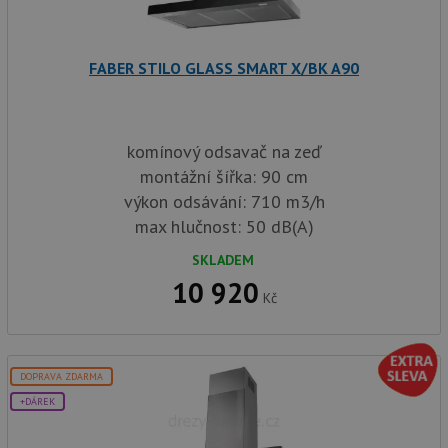
sp
Goo
zji
pro
ná
FABER STILO GLASS SMART X/BK A90
we
po
so
YSC
Zavřením
Te
Google LLC
prohlížeče
co
.youtube.com
komínový odsavač na zeď
na
Yo
montážní šířka: 90 cm
sl
výkon odsávání: 710 m3/h
zo
vlo
max hlučnost: 50 dB(A)
_gcl_au
3 měsíce
Te
Google LLC
co
.drezy-
SKLADEM
na
baterie.cz
10 920
sp
Kč
Dou
pr
in
tom
ko
uži
DOPRAVA ZDARMA
we
a j
+DÁREK
rek
ko
uži