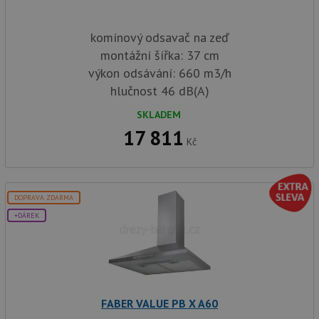
komínový odsavač na zeď
montážní šířka: 37 cm
výkon odsávání: 660 m3/h
hlučnost 46 dB(A)
SKLADEM
17 811
Kč
DOPRAVA ZDARMA
+DÁREK
FABER VALUE PB X A60