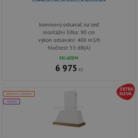
komínový odsavač na zeď
montážní šířka: 90 cm
výkon odsávání: 400 m3/h
hlučnost 53 dB(A)
SKLADEM
6 975
Kč
DOPRAVA ZDARMA
+DÁREK