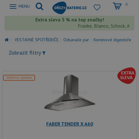
0
Zobrazit
MENU
nabidku
Extra sleva 5 % na top značky!
Franke, Blanco, Schock, Aquasto
VESTAVNÉ SPOTŘEBIČE
Odsavače par
Komínové digestoře
Zobrazit filtry
DOPRAVA ZDARMA
FABER TENDER X A60