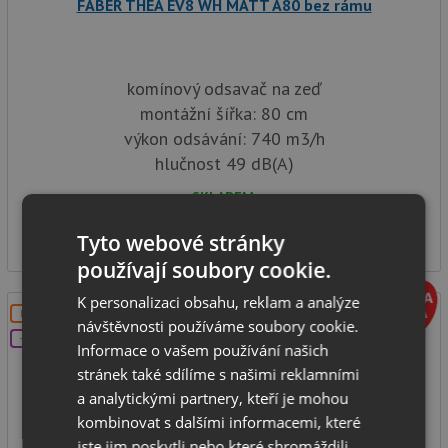
FABER THEA EV8 WH MATT A80 bez rámu
komínový odsavač na zeď
montážní šířka: 80 cm
výkon odsávání: 740 m3/h
hlučnost 49 dB(A)
SKLADEM
16 947
Kč
Tyto webové stránky
používají soubory cookie.
K personalizaci obsahu, reklam a analýze
DOPRAVA ZDARMA
návštěvnosti používáme soubory cookie.
+DÁREK
Informace o vašem používání našich
stránek také sdílíme s našimi reklamními
a analytickými partnery, kteří je mohou
kombinovat s dalšími informacemi, které
jste jim poskytli nebo které shromáždili