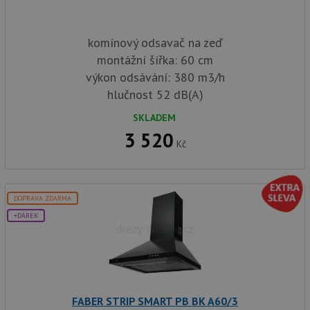
komínový odsavač na zeď
montážní šířka: 60 cm
výkon odsávání: 380 m3/h
hlučnost 52 dB(A)
SKLADEM
3 520
Kč
DOPRAVA ZDARMA
+DÁREK
FABER STRIP SMART PB BK A60/3