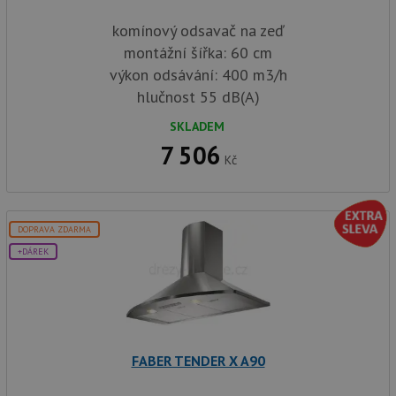
komínový odsavač na zeď
montážní šířka: 60 cm
výkon odsávání: 400 m3/h
hlučnost 55 dB(A)
SKLADEM
7 506
Kč
DOPRAVA ZDARMA
+DÁREK
FABER TENDER X A90