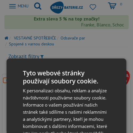
0
Zobrazit
MENU
nabidku
Extra sleva 5 % na top značky!
Franke, Blanco, Schock, Aq
VESTAVNÉ SPOTŘEBIČE
Odsavače par
Spojené s varnou deskou
Zobrazit filtry
Tyto webové stránky
používají soubory cookie.
DOPRAVA ZDARMA
K personalizaci obsahu, reklam a analýze
návštěvnosti používáme soubory cookie.
Informace o vašem používání našich
stránek také sdílíme s našimi reklamními
a analytickými partnery, kteří je mohou
Concept IDV6083bc
kombinovat s dalšími informacemi, které