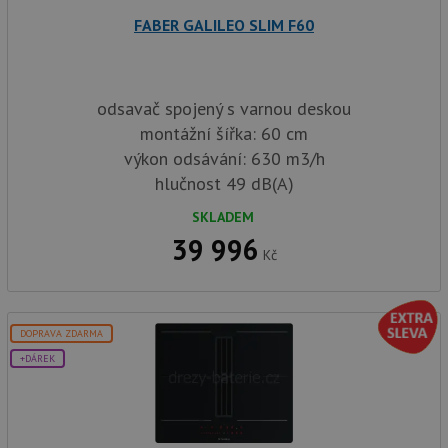
sid
.drezy-baterie.cz
4 týdny 2
Toto j
FABER GALILEO SLIM F60
dny
běžný 
soubor
ale po
naleze
soubor
relace
odsavač spojený s varnou deskou
pravd
použit
montážní šířka: 60 cm
správu
relace.
výkon odsávání: 630 m3/h
hlučnost 49 dB(A)
CookieScriptConsent
5 měsíců
Tento 
CookieScript
4 týdny
cookie
www.drezy-
služba
baterie.cz
SKLADEM
Script
zapam
39 996
předvo
Kč
souhla
soubor
návště
nutné,
banner
DOPRAVA ZDARMA
Cookie
Script
+DÁREK
fungov
správn
AUTORIZACE
www.drezy-
Zavřením
baterie.cz
prohlížeče