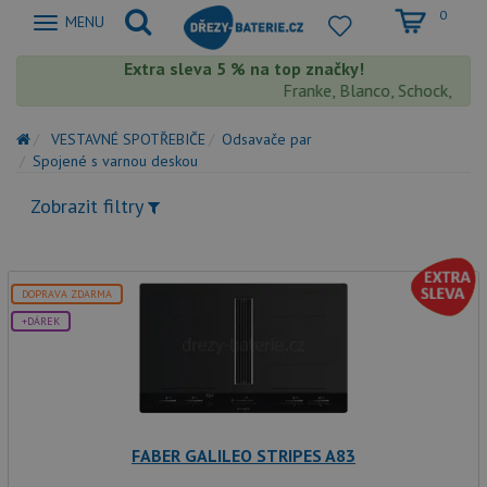
0
Zobrazit
MENU
nabidku
Extra sleva 5 % na top značky!
Franke, Blanco, Schock, Aquas
VESTAVNÉ SPOTŘEBIČE
Odsavače par
Spojené s varnou deskou
Zobrazit filtry
DOPRAVA ZDARMA
+DÁREK
FABER GALILEO STRIPES A83