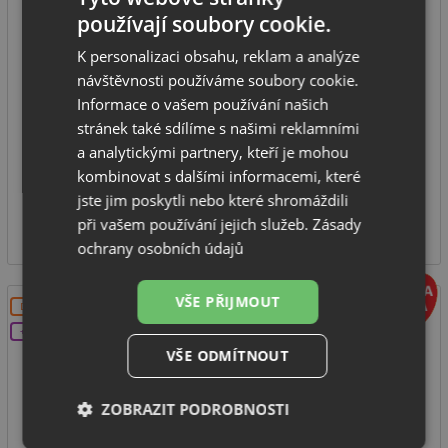
používají soubory cookie.
K personalizaci obsahu, reklam a analýze
návštěvnosti používáme soubory cookie.
odsavač spojený s varnou deskou
Informace o vašem používání našich
montážní šířka: 83 cm
stránek také sdílíme s našimi reklamními
výkon odsávání: 630 m3/h
a analytickými partnery, kteří je mohou
hlučnost 49 dB(A)
kombinovat s dalšími informacemi, které
SKLADEM
jste jim poskytli nebo které shromáždili
45 999
při vašem používání jejich služeb.
Zásady
Kč
ochrany osobních údajů
VŠE PŘIJMOUT
DOPRAVA ZDARMA
+DÁREK
VŠE ODMÍTNOUT
ZOBRAZIT PODROBNOSTI