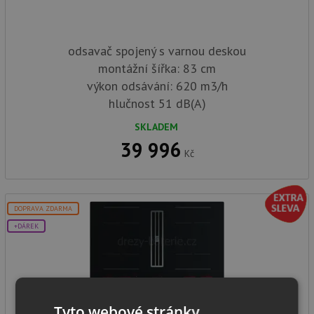
odsavač spojený s varnou deskou
montážní šířka: 83 cm
výkon odsávání: 620 m3/h
hlučnost 51 dB(A)
SKLADEM
39 996
Kč
DOPRAVA ZDARMA
+DÁREK
Tyto webové stránky
FABER GALILEO BOLD F83