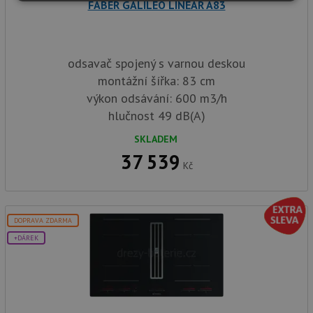
Nezbytně
Výkonové
Soubory
FABER GALILEO LINEAR A83
nutné
soubory
cílení
soubory
odsavač spojený s varnou deskou
montážní šířka: 83 cm
Funkční soubory
Nezařazené
soubory
výkon odsávání: 600 m3/h
hlučnost 49 dB(A)
SKLADEM
37 539
Kč
Nezbytně nutné soubory
Výkonové soubory
Soubory cílení
Funkční soubory
DOPRAVA ZDARMA
Nezařazené soubory
+DÁREK
Nezbytně nutné soubory cookie umožňují základní
funkce webových stránek, jako je přihlášení
uživatele a správa účtu. Webové stránky nelze bez
nezbytně nutných souborů cookie správně používat.
Poskytovatel
/