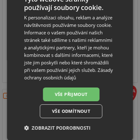
používají soubory cookie.
K personalizaci obsahu, reklam a analýze
návštěvnosti používáme soubory cookie.
Odsavač spojený s varnou deskou
Informace o vašem používání našich
montážní šířka: 83 cm
stránek také sdílíme s našimi reklamními
výkon odsávání: 600 m3/h
a analytickými partnery, kteří je mohou
hlučnost 49 dB(A)
kombinovat s dalšími informacemi, které
SKLADEM
jste jim poskytli nebo které shromáždili
47 090
při vašem používání jejich služeb.
Zásady
Kč
ochrany osobních údajů
VŠE PŘIJMOUT
DOPRAVA ZDARMA
VŠE ODMÍTNOUT
ZOBRAZIT PODROBNOSTI