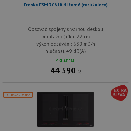
Název
Vyprší
Popis
Doména
Franke FSM 7081R HI černá (recirkulace)
udid
.drezy-baterie.cz
4 týdny 2
Tento 
dny
použív
jedine
identif
zařízen
Odsavač spojený s varnou deskou
mají př
montážní šířka: 77 cm
webové
aby sl
výkon odsávání: 630 m3/h
použív
zlepšil
hlučnost 49 dB(A)
uživat
zkušen
SKLADEM
AWSALBCORS
1 týden
Pro po
Amazon.com Inc.
44 590
podpo
widget-
Kč
lepivos
mediator.zopim.com
případ
CORS 
aktuali
Chrom
vytvář
DOPRAVA ZDARMA
zásadách ochrany soukromí společnosti Google
soubor
lepivos
každou
funkcí 
založe
trvání
AWSA
(ALB).