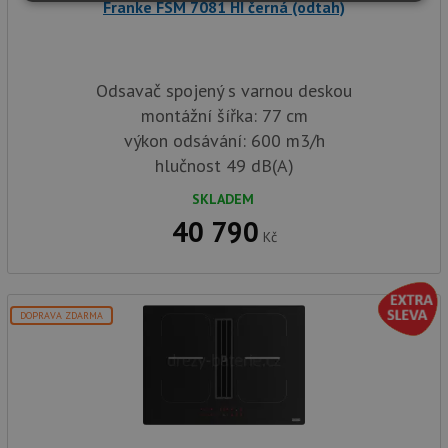
Nezbytně
Výkonové
Soubory
Franke FSM 7081 HI černá (odtah)
nutné
soubory
cílení
soubory
Odsavač spojený s varnou deskou
montážní šířka: 77 cm
Funkční soubory
Nezařazené
soubory
výkon odsávání: 600 m3/h
hlučnost 49 dB(A)
SKLADEM
40 790
Kč
Nezbytně nutné soubory
Výkonové soubory
Soubory cílení
Funkční soubory
DOPRAVA ZDARMA
Nezařazené soubory
Nezbytně nutné soubory cookie umožňují základní
funkce webových stránek, jako je přihlášení
uživatele a správa účtu. Webové stránky nelze bez
nezbytně nutných souborů cookie správně používat.
Poskytovatel
/