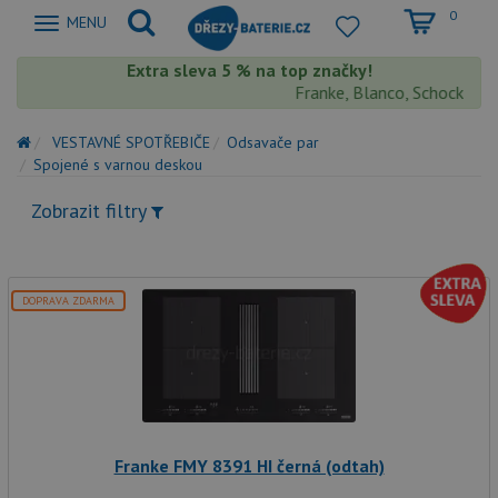
0
Zobrazit
MENU
nabidku
Extra sleva 5 % na top značky!
Franke, Blanco, Schock, Aqua
VESTAVNÉ SPOTŘEBIČE
Odsavače par
Spojené s varnou deskou
Zobrazit filtry
DOPRAVA ZDARMA
Franke FMY 8391 HI černá (odtah)