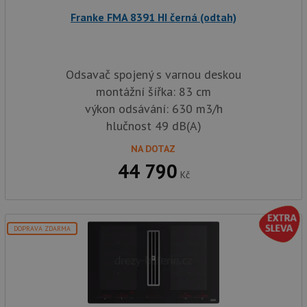
sid
.drezy-baterie.cz
4 týdny 2
Toto j
Franke FMA 8391 HI černá (odtah)
dny
běžný 
soubor
ale po
naleze
soubor
relace
Odsavač spojený s varnou deskou
pravd
použit
montážní šířka: 83 cm
správu
relace.
výkon odsávání: 630 m3/h
hlučnost 49 dB(A)
CookieScriptConsent
5 měsíců
Tento 
CookieScript
4 týdny
cookie
www.drezy-
služba
baterie.cz
NA DOTAZ
Script
zapam
44 790
předvo
Kč
souhla
soubor
návště
nutné,
banner
DOPRAVA ZDARMA
Cookie
Script
fungov
správn
AUTORIZACE
www.drezy-
Zavřením
baterie.cz
prohlížeče