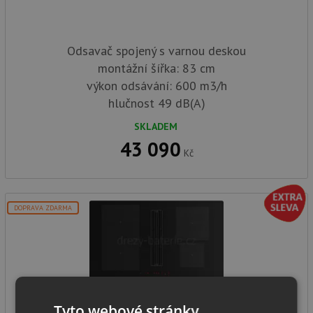
Odsavač spojený s varnou deskou
montážní šířka: 83 cm
výkon odsávání: 600 m3/h
hlučnost 49 dB(A)
SKLADEM
43 090
Kč
DOPRAVA ZDARMA
Tyto webové stránky
Franke FMA 8381R HI černá (recirkulace)