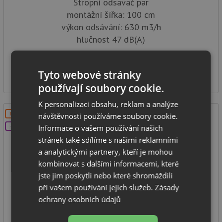
Stropní odsavač par
montážní šířka: 100 cm
výkon odsávání: 630 m3/h
hlučnost 47 dB(A)
SKLADEM
20 979
Tyto webové stránky
Kč
používají soubory cookie.
K personalizaci obsahu, reklam a analýze
DOPRAVA ZDARMA
návštěvnosti používáme soubory cookie.
Informace o vašem používání našich
+DÁREK
stránek také sdílíme s našimi reklamními
a analytickými partnery, kteří je mohou
kombinovat s dalšími informacemi, které
jste jim poskytli nebo které shromáždili
AIRFORCE SILHOUETTE EASY UP WH/A/100
při vašem používání jejich služeb.
Zásady
ochrany osobních údajů
stropní odsavač par