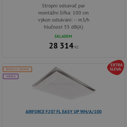
Stropní odsavač par
montážní šířka: 100 cm
výkon odsávání: -- m3/h
hlučnost 55 dB(A)
SKLADEM
28 314
Kč
DOPRAVA ZDARMA
+DÁREK
AIRFORCE F207 FL EASY UP WH/A/100