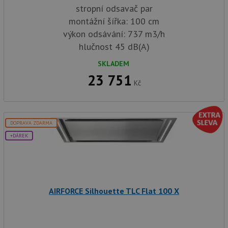
stropní odsavač par
montážní šířka: 100 cm
výkon odsávání: 737 m3/h
hlučnost 45 dB(A)
SKLADEM
23 751
Kč
DOPRAVA ZDARMA
+DÁREK
AIRFORCE Silhouette TLC Flat 100 X