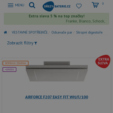
0
Zobrazit
MENU
nabidku
Extra sleva 5 % na top značky!
Franke, Blanco, Schock, Aquas
VESTAVNÉ SPOTŘEBIČE
Odsavače par
Stropní digestoře
Zobrazit filtry
DOPRAVA ZDARMA
+DÁREK
AIRFORCE F207 EASY FIT WH/F/100