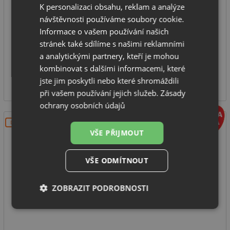
vestavný-stropní odsavač
K personalizaci obsahu, reklam a analýze
návštěvnosti používáme soubory cookie.
montážní šířka: 100 cm
Informace o vašem používání našich
výkon odsávání: 850 m3/h
stránek také sdílíme s našimi reklamními
hlučnost 50 dB(A)
a analytickými partnery, kteří je mohou
IHNED K ODESLÁNÍ
kombinovat s dalšími informacemi, které
29 151
jste jim poskytli nebo které shromáždili
Kč
při vašem používání jejich služeb.
Zásady
ochrany osobních údajů
DOPRAVA ZDARMA
VŠE PŘIJMOUT
VŠE ODMÍTNOUT
ZOBRAZIT PODROBNOSTI
CATA ISLA BENNU SLIM 900 Nerez
Nezbytně
Výkonové
Soubory
nutné
soubory
cílení
soubory