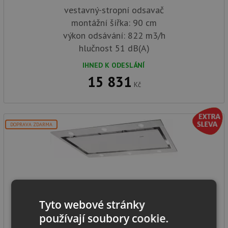
vestavný-stropní odsavač
montážní šířka: 90 cm
výkon odsávání: 822 m3/h
hlučnost 51 dB(A)
IHNED K ODESLÁNÍ
15 831
Kč
DOPRAVA ZDARMA
CATA ISLA FENIX 1000 Nerez
Tyto webové stránky
používají soubory cookie.