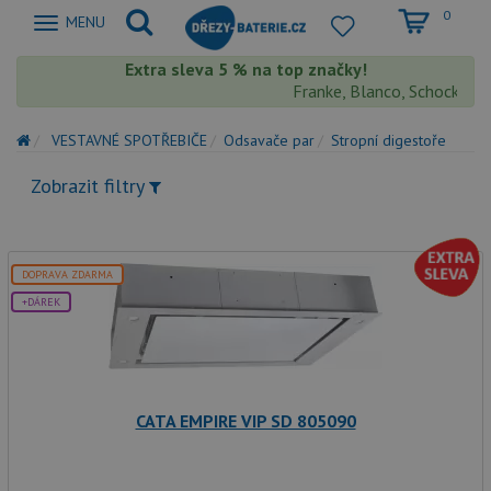
0
Zobrazit
MENU
nabidku
Extra sleva 5 % na top značky!
Franke, Blanco, Schock, Aqu
VESTAVNÉ SPOTŘEBIČE
Odsavače par
Stropní digestoře
Zobrazit filtry
DOPRAVA ZDARMA
+DÁREK
CATA EMPIRE VIP SD 805090