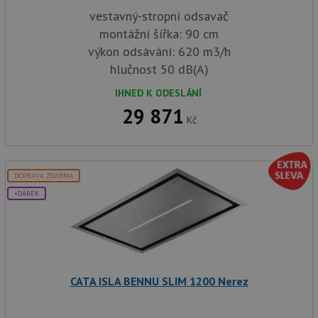
vestavný-stropní odsavač
montážní šířka: 90 cm
výkon odsávání: 620 m3/h
Funkční soubory
Nezařazené
soubory
hlučnost 50 dB(A)
IHNED K ODESLÁNÍ
29 871
Kč
Nezbytně nutné soubory
Výkonové soubory
DOPRAVA ZDARMA
Soubory cílení
Funkční soubory
+DÁREK
Nezařazené soubory
Nezbytně nutné soubory cookie umožňují základní
funkce webových stránek, jako je přihlášení
uživatele a správa účtu. Webové stránky nelze bez
nezbytně nutných souborů cookie správně používat.
CATA ISLA BENNU SLIM 1200 Nerez
Poskytovatel
/
Název
Vyprší
Popis
Doména
udid
.drezy-baterie.cz
4 týdny 2
Tento 