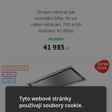
Stropní odsavač par
montážní šířka: 90 cm
výkon odsávání: 700 m3/h
hlučnost 43 dB(A)
SKLADEM
41 985
Kč
DOPRAVA ZDARMA
+DÁREK
V SETU
Tyto webové stránky
FABER HEAVEN LIGHT PRO X FLAT KL A90
používají soubory cookie.