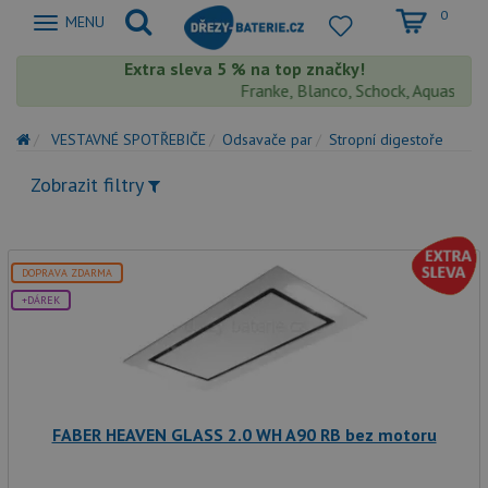
0
Zobrazit
MENU
nabidku
Extra sleva 5 % na top značky!
Franke, Blanco, Schock, Aquastone, 
VESTAVNÉ SPOTŘEBIČE
Odsavače par
Stropní digestoře
Zobrazit filtry
DOPRAVA ZDARMA
+DÁREK
FABER HEAVEN GLASS 2.0 WH A90 RB bez motoru