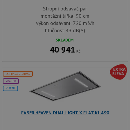
dny
použív
jedine
Stropní odsavač par
identif
zařízen
montážní šířka: 90 cm
mají př
webové
výkon odsávání: 720 m3/h
aby sl
použív
hlučnost 43 dB(A)
zlepšil
uživat
SKLADEM
zkušen
40 941
AWSALBCORS
1 týden
Pro po
Amazon.com Inc.
Kč
podpo
widget-
lepivos
mediator.zopim.com
případ
CORS 
aktuali
Chrom
DOPRAVA ZDARMA
vytvář
+DÁREK
zásadách ochrany soukromí společnosti Google
soubor
lepivos
V SETU
každou
funkcí 
založe
trvání
AWSA
(ALB).
FABER HEAVEN DUAL LIGHT X FLAT KL A90
sid
.drezy-baterie.cz
4 týdny 2
Toto j
dny
běžný 
soubor