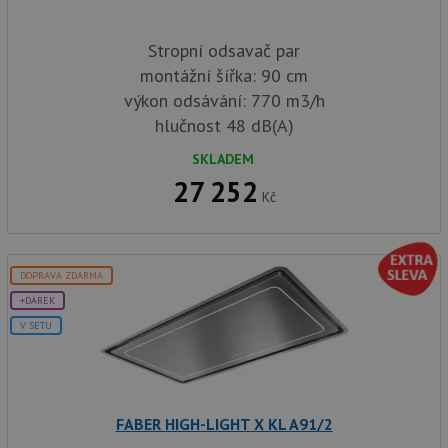
Stropní odsavač par
montážní šířka: 90 cm
výkon odsávání: 770 m3/h
hlučnost 48 dB(A)
SKLADEM
27 252
Kč
DOPRAVA ZDARMA
+DÁREK
V SETU
FABER HIGH-LIGHT X KL A91/2