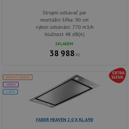
Stropní odsavač par
montážní šířka: 90 cm
výkon odsávání: 770 m3/h
hlučnost 48 dB(A)
SKLADEM
38 988
Kč
DOPRAVA ZDARMA
+DÁREK
V SETU
FABER HEAVEN 2.0 X KL A90