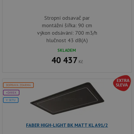
Stropní odsavač par
montážní šířka: 90 cm
výkon odsávání: 700 m3/h
hlučnost 43 dB(A)
SKLADEM
40 437
Kč
DOPRAVA ZDARMA
+DÁREK
V SETU
FABER HIGH-LIGHT BK MATT KL A91/2