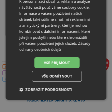
K personalizaci obsahu, reklam a analýze
návštěvnosti používáme soubory cookie.
Stropní odsavač par
Informace o vašem používání našich
montážní šířka: 90 cm
stránek také sdílíme s našimi reklamními
výkon odsávání: 700 m3/h
a analytickými partnery, kteří je mohou
hlučnost 43 dB(A)
kombinovat s dalšími informacemi, které
jste jim poskytli nebo které shromáždili
SKLADEM
při vašem používání jejich služeb.
Zásady
37 539
Kč
ochrany osobních údajů
VŠE PŘIJMOUT
DOPRAVA ZDARMA
+DÁREK
VŠE ODMÍTNOUT
V SETU
ZOBRAZIT PODROBNOSTI
FABER HEAVEN BRIGHT X KL A90
Nezbytně
Výkonové
Soubory
nutné
soubory
cílení
soubory