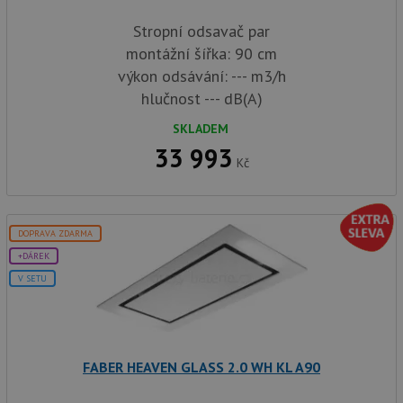
Stropní odsavač par
montážní šířka: 90 cm
výkon odsávání: --- m3/h
hlučnost --- dB(A)
SKLADEM
33 993
Kč
DOPRAVA ZDARMA
+DÁREK
V SETU
FABER HEAVEN GLASS 2.0 WH KL A90