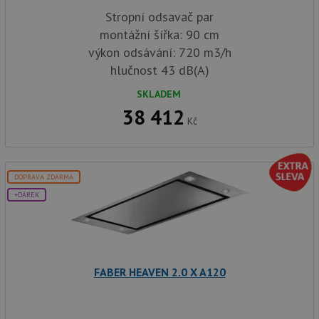
ale po
naleze
Stropní odsavač par
soubor
montážní šířka: 90 cm
relace
pravd
výkon odsávání: 720 m3/h
použit
správu
hlučnost 43 dB(A)
relace.
CookieScriptConsent
5 měsíců
Tento 
SKLADEM
CookieScript
4 týdny
cookie
www.drezy-
38 412
služba
baterie.cz
Kč
Script
zapam
předvo
souhla
soubor
návště
DOPRAVA ZDARMA
nutné,
banner
+DÁREK
Cookie
Script
fungov
správn
AUTORIZACE
www.drezy-
Zavřením
baterie.cz
prohlížeče
FABER HEAVEN 2.0 X A120