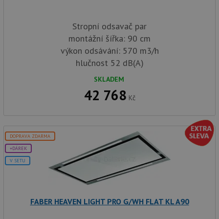
Stropní odsavač par
montážní šířka: 90 cm
výkon odsávání: 570 m3/h
hlučnost 52 dB(A)
SKLADEM
42 768
Kč
DOPRAVA ZDARMA
+DÁREK
V SETU
FABER HEAVEN LIGHT PRO G/WH FLAT KL A90