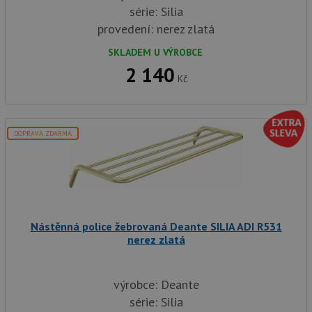
série: Silia
provedení: nerez zlatá
SKLADEM U VÝROBCE
2 140
Kč
DOPRAVA ZDARMA
Nástěnná police žebrovaná Deante SILIA ADI R531
nerez zlatá
výrobce: Deante
série: Silia