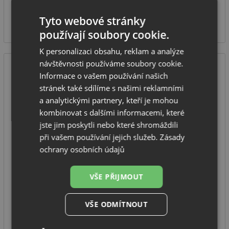
SKLADEM U VÝROBCE
1 270
Tyto webové stránky
Kč
používají soubory cookie.
K personalizaci obsahu, reklam a analýze
návštěvnosti používáme soubory cookie.
Informace o vašem používání našich
stránek také sdílíme s našimi reklamními
a analytickými partnery, kteří je mohou
kombinovat s dalšími informacemi, které
jste jim poskytli nebo které shromáždili
při vašem používání jejich služeb.
Zásady
Věšák na ručníky 60 cm Deante SILIA ADI R621 nerez
ochrany osobních údajů
zlatá
VŠE PŘIJMOUT
výrobce: Deante
série: Silia
VŠE ODMÍTNOUT
provedení: nerez zlatá
SKLADEM U VÝROBCE