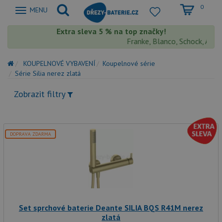
0
Zobrazit
MENU
nabidku
Extra sleva 5 % na top značky!
Franke, Blanco, Schock, Aquast
KOUPELNOVÉ VYBAVENÍ
Koupelnové série
Série Silia nerez zlatá
Zobrazit filtry
DOPRAVA ZDARMA
Set sprchové baterie Deante SILIA BQS R41M nerez
zlatá