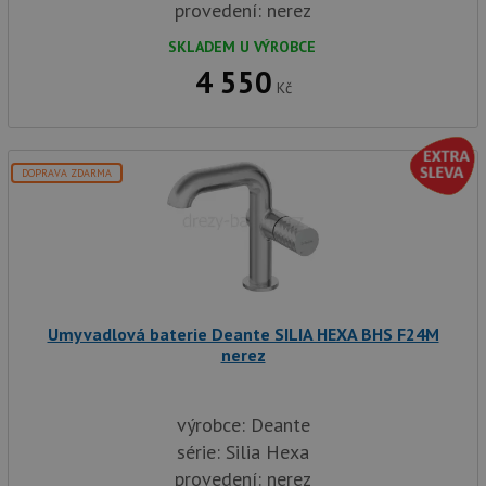
provedení: nerez
SKLADEM U VÝROBCE
4 550
Kč
DOPRAVA ZDARMA
Umyvadlová baterie Deante SILIA HEXA BHS F24M
nerez
výrobce: Deante
série: Silia Hexa
provedení: nerez