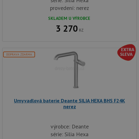
série: Silia Hexa
provedení: nerez
SKLADEM U VÝROBCE
3 270
Kč
DOPRAVA ZDARMA
Umyvadlová baterie Deante SILIA HEXA BHS F24K
nerez
výrobce: Deante
série: Silia Hexa