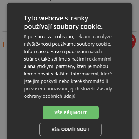
SKLADEM U VÝROBCE
3 500
Tyto webové stránky
Kč
používají soubory cookie.
K personalizaci obsahu, reklam a analýze
návštěvnosti používáme soubory cookie.
DOPRAVA ZDARMA
Informace o vašem používání našich
stránek také sdílíme s našimi reklamními
a analytickými partnery, kteří je mohou
kombinovat s dalšími informacemi, které
jste jim poskytli nebo které shromáždili
při vašem používání jejich služeb.
Zásady
Umyvadlová baterie Deante SILIA HEXA BHS F2KK
ochrany osobních údajů
nerez
VŠE PŘIJMOUT
výrobce: Deante
série: Silia Hexa
VŠE ODMÍTNOUT
provedení: nerez