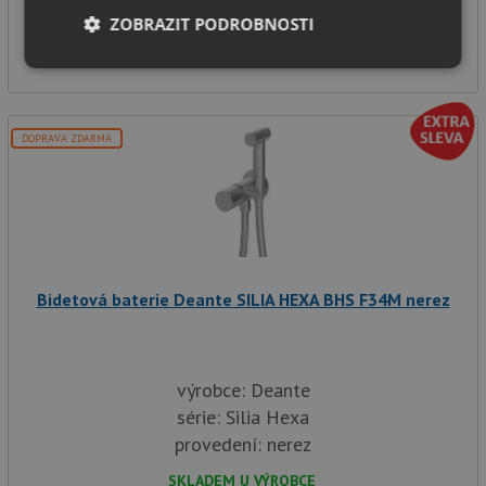
SKLADEM U VÝROBCE
ZOBRAZIT PODROBNOSTI
16 850
Kč
Nezbytně
Výkonové
Soubory
nutné
soubory
cílení
soubory
DOPRAVA ZDARMA
Funkční soubory
Nezařazené
soubory
Bidetová baterie Deante SILIA HEXA BHS F34M nerez
Nezbytně nutné soubory
Výkonové soubory
výrobce: Deante
Soubory cílení
Funkční soubory
série: Silia Hexa
Nezařazené soubory
provedení: nerez
Nezbytně nutné soubory cookie umožňují základní
funkce webových stránek, jako je přihlášení
SKLADEM U VÝROBCE