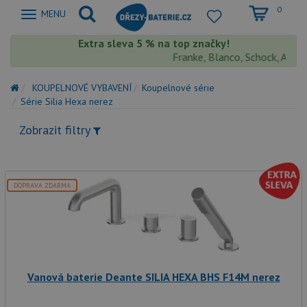
0
Zobrazit
MENU
nabidku
Extra sleva 5 % na top značky!
Franke, Blanco, Schock, Aquasto
KOUPELNOVÉ VYBAVENÍ
Koupelnové série
Série Silia Hexa nerez
Zobrazit filtry
DOPRAVA ZDARMA
Vanová baterie Deante SILIA HEXA BHS F14M nerez