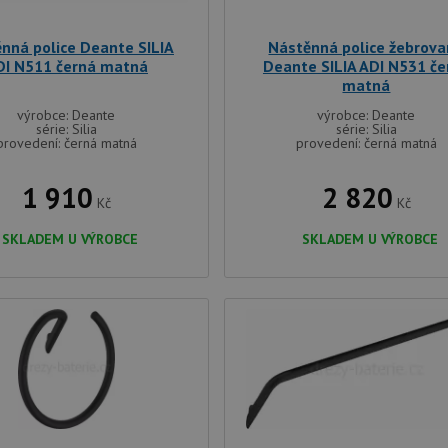
nná police Deante SILIA
Nástěnná police žebrov
DI N511 černá matná
Deante SILIA ADI N531 če
matná
výrobce: Deante
výrobce: Deante
série: Silia
série: Silia
provedení: černá matná
provedení: černá matná
1 910
2 820
Kč
Kč
SKLADEM U VÝROBCE
SKLADEM U VÝROBCE