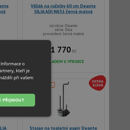
ante
Věšák na ručníky 60 cm Deante
tná
SILIA ADI N631 černá matná
výrobce: Deante
série: Silia
provedení: černá matná
1 770
Kč
SKLADEM U VÝROBCE
 Informace o
tnery, kteří je
máždili při vašem
DOPRAVA ZDARMA
E PŘIJMOUT
Nezařazené
soubory
ILIA
Stojan na toaletní papír Deante