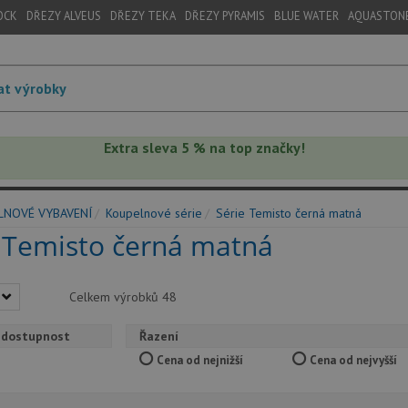
OCK
DŘEZY ALVEUS
DŘEZY TEKA
DŘEZY PYRAMIS
BLUE WATER
AQUASTON
Extra sleva 5 % na top značky!
LNOVÉ VYBAVENÍ
Koupelnové série
Série Temisto černá matná
 Temisto černá matná
Celkem výrobků
48
 dostupnost
Řazení
Cena od nejnižší
Cena od nejvyšší