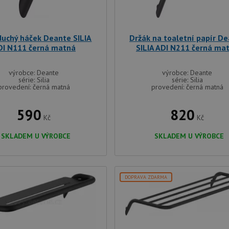
duchý háček Deante SILIA
Držák na toaletní papír D
DI N111 černá matná
SILIA ADI N211 černá ma
výrobce: Deante
výrobce: Deante
série: Silia
série: Silia
provedení: černá matná
provedení: černá matná
590
820
Kč
Kč
SKLADEM U VÝROBCE
SKLADEM U VÝROBCE
DOPRAVA ZDARMA