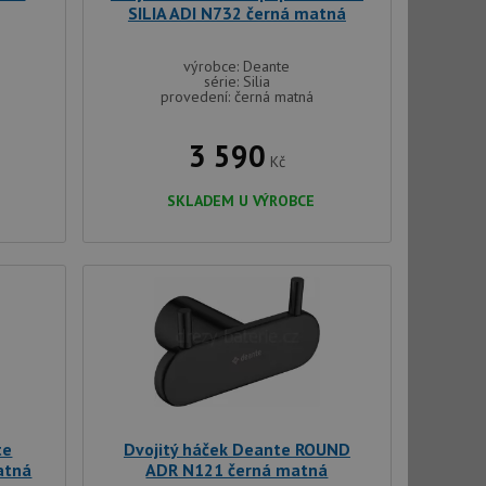
SILIA ADI N732 černá matná
výrobce: Deante
série: Silia
provedení: černá matná
řazené soubory
3 590
Kč
 správa účtu. Webové
SKLADEM U VÝROBCE
ci zařízení, která
používání a zlepšila
použití CORS po
 cookie lepivosti
ch na trvání s
le pokud je nalezen
bně použit jako pro
te
Dvojitý háček Deante ROUND
cript.com k
atná
ADR N121 černá matná
y cookie