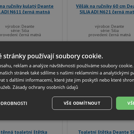
na ručníky kulatý Deante
Věšák na ručníky 60 cm De
A ADI N611 černá matná
SILIA ADI N621 černá ma
výrobce: Deante
výrobce: Deante
série: Silia
série: Silia
provedení: černá matná
provedení: černá matná
1 130
1 360
Kč
Kč
 stránky používají soubory cookie.
SKLADEM U VÝROBCE
SKLADEM U VÝROBCE
obsahu, reklam a analýze návštěvnosti používáme soubory cookie.
ašich stránek také sdílíme s našimi reklamními a analytickými par
 s dalšími informacemi, které jste jim poskytli nebo které shro
služeb.
Zásady ochrany osobních údajů
ODROBNOSTI
VŠE ODMÍTNOUT
VŠ
é
Výkonové
Soubory cílení
Funkční soubory
soubory
těnná toaletní štětka
Toaletní štětka Deante S