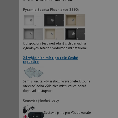
Pyramis Sparta Plus - akce 3390,-
YSC
_gcl_au
K dispozici v šesti nejžádanějších barvách a
__Secure-ROLLOU
výhodných setech s vodovodními bateriemi.
VISITOR_INFO1_LIV
24 výdejních míst po celé České
republice
Sami si určíte, kdy si zboží vyzvednete. Dlouhá
otevírací doba výdejních míst i velice dobrá
dopravní dostupnost.
Cenově výhodné sety
Sestavili jsme pro Vás dokonale