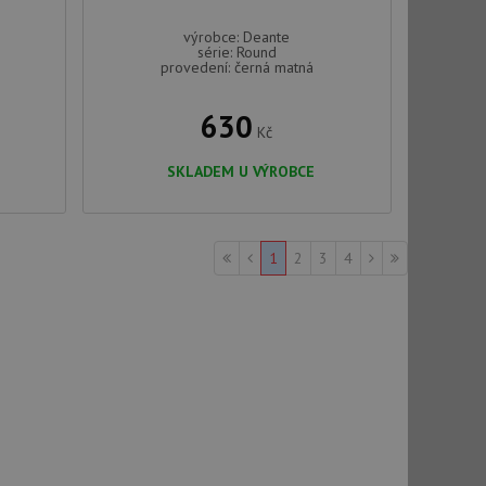
okie-Script.com
výrobce: Deante
série: Round
provedení: černá matná
630
Kč
SKLADEM U VÝROBCE
tics - což je
oogle. Tento soubor
uhlasu uživatele a
ím náhodně
ebem. Zaznamenává
í každého požadavku
zásadami ochrany
1
2
3
4
relacích a
 že jejich
respektovány.
vu relace.
t Doubleclick a
vatel používá
ou koncový uživatel
ebu.
, ale pokud je
e pravděpodobně
t DoubleClick