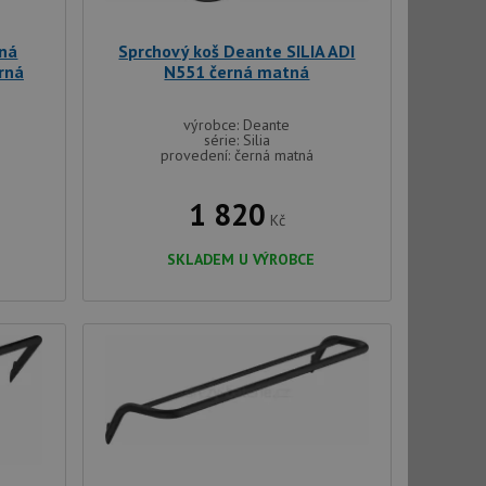
aná
Sprchový koš Deante SILIA ADI
rná
N551 černá matná
výrobce: Deante
série: Silia
provedení: černá matná
1 820
Kč
SKLADEM U VÝROBCE