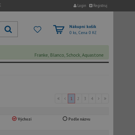
E
Login
Registruj
Nákupní košík
0 ks, Cena
0 Kč
Franke, Blanco, Schock, Aquastone, Teka, Helika, Deante
1
2
3
4
Výchozí
Podle názvu