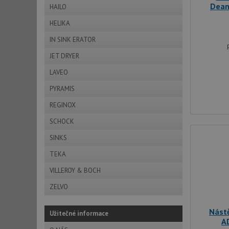
Dean
HAILO
HELIKA
IN SINK ERATOR
JET DRYER
Nezbytně nutn
LAVEO
Nezbytně nutné soubo
stránky nelze bez ne
PYRAMIS
REGINOX
Název
SCHOCK
udid
SINKS
AWSALBCORS
TEKA
VILLEROY & BOCH
ZELVO
sid
Nást
Užitečné informace
CookieScriptConse
A