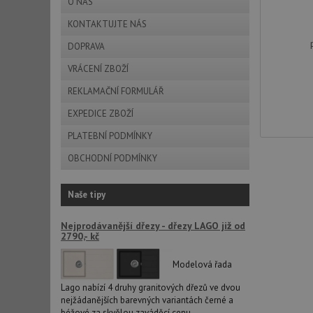
O NÁS
KONTAKTUJTE NÁS
AUTORIZACE
DOPRAVA
VRÁCENÍ ZBOŽÍ
REKLAMAČNÍ FORMULÁŘ
Název
EXPEDICE ZBOŽÍ
Název
_ga
PLATEBNÍ PODMÍNKY
VISITOR_PRIVACY_
OBCHODNÍ PODMÍNKY
Naše tipy
_ga_9T91YFLEPX
__Secure-YNID
IDE
Nejprodávanější dřezy - dřezy LAGO již od
2790,- kč
Modelová řada
sid
Lago nabízí 4 druhy granitových dřezů ve dvou
nejžádanějších barevných variantách černé a
test_cookie
béžové za skvělou zaváděcí cenu.