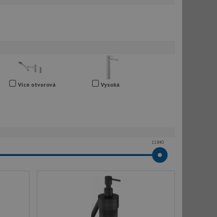
Více otvorová
Vysoká
11840