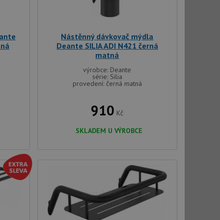
eante
Nástěnný dávkovač mýdla
tná
Deante SILIA ADI N421 černá
matná
výrobce: Deante
série: Silia
provedení: černá matná
910
Kč
SKLADEM U VÝROBCE