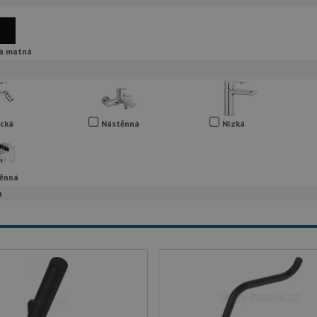
á matná
ická
Nástěnná
Nízká
ěnná
a