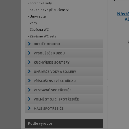
- Sprchové sety
- Koupelnové příslušenství
Nástě
- Umyvadla
A
- Vany
- Závěsná WC
- Závěsné WC sety
DRTIČE ODPADU
VYSOUŠEČE RUKOU
KUCHYŇSKÉ SORTERY
OHŘÍVAČE VODY A BOJLERY
PŘÍSLUŠENSTVÍ KE DŘEZU
VESTAVNÉ SPOTŘEBIČE
VOLNĚ STOJÍCÍ SPOTŘEBIČE
MALÉ SPOTŘEBIČE
Podle výrobce