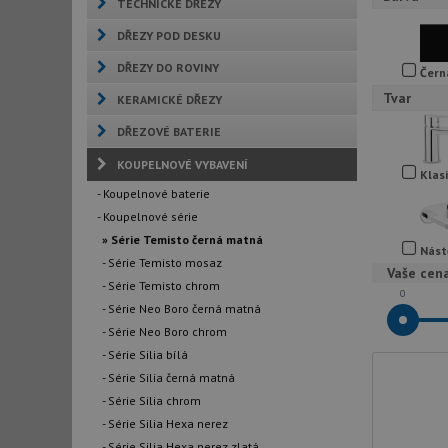
TECHNICKÉ DŘEZY
DŘEZY POD DESKU
DŘEZY DO ROVINY
Čern
Tvar
KERAMICKÉ DŘEZY
DŘEZOVÉ BATERIE
KOUPELNOVÉ VYBAVENÍ
Klas
- Koupelnové baterie
- Koupelnové série
» Série Temisto černá matná
Nást
- Série Temisto mosaz
Vaše cen
- Série Temisto chrom
0
- Série Neo Boro černá matná
- Série Neo Boro chrom
- Série Silia bílá
- Série Silia černá matná
- Série Silia chrom
- Série Silia Hexa nerez
- Série Silia Hexa nerez zlatá