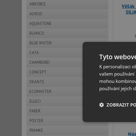
AIRFORCE
Věšák 
SILI
ALVEUS
AQUASTONE
BLANCO
BLUE WATER
CATA
Tyto webové
CHAMBORD
K personalizaci 
CONCEPT
vašem používání n
mohou kombinovat
DEANTE
používání jejich 
ECOMASTER
ELLECI
ZOBRAZIT P
FABER
FOSTER
Nezbytně nutn
soubory
FRANKE
Nás