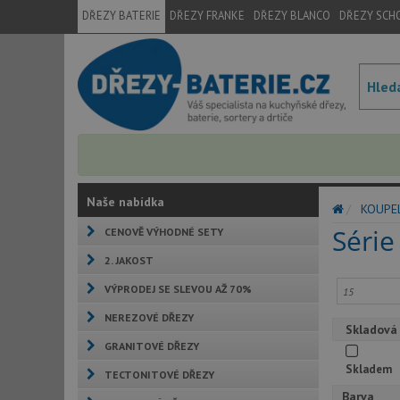
DŘEZY BATERIE
DŘEZY FRANKE
DŘEZY BLANCO
DŘEZY SCH
Naše nabídka
KOUPE
Série
CENOVĚ VÝHODNÉ SETY
2. JAKOST
VÝPRODEJ SE SLEVOU AŽ 70%
NEREZOVÉ DŘEZY
Skladová
GRANITOVÉ DŘEZY
Skladem
TECTONITOVÉ DŘEZY
Barva